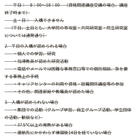
平日： 8：00～18：00 （資格関連講座受講の場合、講座
終了時まで）
土・日： 入構できません
（平日、土日とも、大学院の専攻室・共同研究室・院生研究室
については通常通り）
2. 平日の入構が認められる場合
・個人での学習、研究
・指導教員が認めた研究活動
・電話やメールでは困難な事務窓口等での個別相談、急を要
する事務上の手続
・キャリアセンターの利用や資格・就職関係講座等の参加
・その他、関連部局や教職員が認めた場合
3. 入構が認められない場合
・集団での活動（グループ学習、自主グループ活動、学生団体
の活動、歓談など）
・37.5°C以上の発熱がある場合
・渡航先にかかわらず帰国後14日を経ていない場合