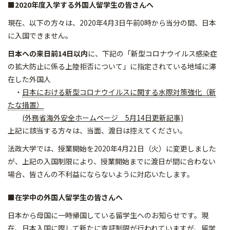
■2020年度入学する外国人留学生の皆さんへ
現在、以下の方々は、2020年4月3日午前0時から当分の間、日本
に入国できません。
日本への来日前14日以内
に、下記の「新型コロナウイルス感染症
の拡大防止に係る上陸拒否について」に指定されている地域に滞
在した外国人
・
日本における新型コロナウイルスに関する水際対策強化（新
たな措置）
(外務省海外安全ホームページ 5月14日更新記事)
上記に該当する方々は、当面、渡日は控えてください。
法政大学では、授業開始を2020年4月21日（火）に変更しました
が、上記の入国制限により、授業開始までに渡日が間に合わない
場合、皆さんの不利益にならないように対応いたします。
■在学中の外国人留学生の皆さんへ
日本から母国に一時帰国している留学生へのお知らせです。現
在、日本入国に際して新たに査証制限が行われていますが、留学