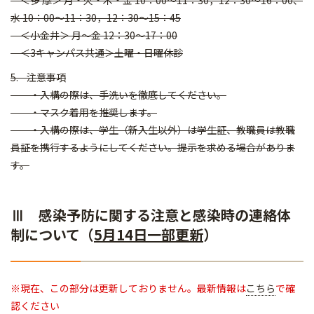
＜多 摩＞ 月・火・木・金 10：00～11：30，12：30～16：00、
水 10：00～11：30，12：30～15：45
＜小金井＞ 月～金 12：30～17：00
＜3キャンパス共通＞土曜・日曜休診
5. 注意事項
・入構の際は、手洗いを徹底してください。
・マスク着用を推奨します。
・入構の際は、学生（新入生以外）は学生証、教職員は教職
員証を携行するようにしてください。提示を求める場合がありま
す。
Ⅲ 感染予防に関する注意と感染時の連絡体
制について（
5月14日一部更新
）
※現在、この部分は更新しておりません。最新情報は
こちら
で確
認ください