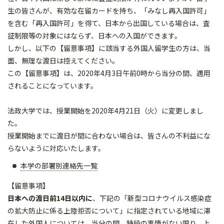
生の皆さんが、有効な在留カードを持ち、「みなし再入国許可」
を含む「再入国許可」を得て、日本から出国している場合は、査
証制限等の対象にはならず、日本への入国ができます。
しかし、以下の【留意事項】に該当する外国人留学生の方は、当
面、無理な渡日は控えてください。
この【留意事項】は、2020年4月3日午前0時から当分の間、適用
されることになっています。
法政大学では、授業開始を2020年4月21日（火）に変更しまし
た。
授業開始までに渡日が間に合わない場合は、皆さんの不利益にな
らないように対応いたします。
本学の部署別連絡先一覧
【留意事項】
日本への渡日前14日以内に
、下記の「新型コロナウイルス感染症
の拡大防止に係る上陸拒否について」に指定されている地域に滞
在した外国人については、当分の間、特段の事情がない限り、上