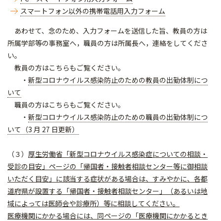
スマートフォン以外の携帯電話用入力フォーム
あわせて、念のため、入力フォームを送信した旨、教員の方は
所属学部等の事務室へ，職員の方は所属長へ，連絡をしてくださ
い。
教員の方はこちらもご覧ください。
・
新型コロナウイルス感染防止のための教員の出勤体制につ
いて
職員の方はこちらもご覧ください。
・
新型コロナウイルス感染防止のための職員の出勤体制につ
いて（3 月 27 日更新）
（３）
厚生労働省「新型コロナウイルス感染症についての相談・
受診の目安」ページの「帰国者・接触者相談センター等に御相談
いただく目安」に該当する症状がある場合は、すみやかに、各都
道府県が設置する「帰国者・接触者相談センター」（あるいは地
域によっては医師会や診療所）等に相談してください。
医療機関にかかる場合には、同ページの「医療機関にかかるとき