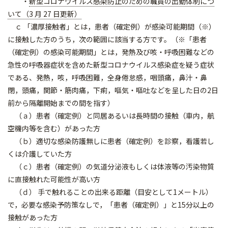
・
新型コロナウイルス感染防止のための職員の出勤体制につ
いて（3 月 27 日更新）
ｃ 「濃厚接触者」とは，患者（確定例）が感染可能期間（※）
に接触した方のうち，次の範囲に該当する方です。（※「患者
（確定例）の感染可能期間」とは，発熱及び咳・呼吸困難などの
急性の呼吸器症状を含めた新型コロナウイルス感染症を疑う症状
である、発熱，咳，呼吸困難，全身倦怠感，咽頭痛，鼻汁・鼻
閉，頭痛，関節・筋肉痛，下痢，嘔気・嘔吐などを呈した日の2日
前から隔離開始までの間を指す）
（ａ）患者（確定例）と同居あるいは長時間の接触（車内，航
空機内等を含む）があった方
（ｂ）適切な感染防護無しに患者（確定例）を診察，看護若し
くは介護していた方
（ｃ）患者（確定例）の気道分泌液もしくは体液等の汚染物質
に直接触れた可能性が高い方
（ｄ） 手で触れることの出来る距離（目安として1メートル）
で，必要な感染予防策なしで，「患者（確定例）」と15分以上の
接触があった方