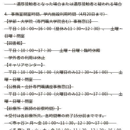
・濃厚接触者となった場合または濃厚接触者と疑われる場合
4. 事務室開室時間、学内施設利用時間（4月20日まで）
【学部・大学院（専門職大学院含む）事務窓口】
平日：10：00～16：00（昼休み11：30～12：30）、 土曜・
日曜：閉室
【図書館】
平日：10：00～17：30 土曜・日曜：臨時休館
学外者の利用は休止
【キャリアセンター】
平日：10：00～16：00（火曜日のみ12：30～16：00）、 土
曜・日曜：閉室
【公務員・会計専門職講座事務窓口】
平日：10：00～17：00（火曜日のみ12：30～17：00）、 土
曜・日曜：閉室
【診療所（医師の診察時間）】
＊受付は各診療所共、各時間帯の終了15分前までです。
＜市ヶ谷＞ 月～金 10：00～11：30，12：30～17：00