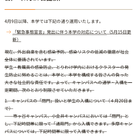
4月9日以降、本学では下記の通り運用いたします。
「緊急事態宣言」発出に伴う本学の対応について
（5月15日更
新）
現在、外出自粛を含む感染予防、感染リスクの低減の徹底が社会
全体に要請されています。
学生・教職員の感染防止、とりわけ学内におけるクラスターの発
生防止に努めることは、本学と、本学を構成する皆さんの負った
大きな社会的な責任です。よって、キャンパスへの通学・入構を一
定期間、次のとおり制限させていただきます。
1. キャンパスの「閉門」扱いと学生の入構について（４月20日ま
で）
市ヶ谷キャンパス、小金井キャンパスにおいては「閉門」と
し、下記時間帯に限って「通用門」から入構できます。多摩キャン
パスについては，下記時間帯に限って入構できます。