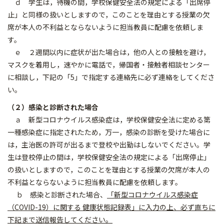
ｄ 学生は，待機の間，学校保健安全法の規定による「出席停
止」と同様の扱いとしますので，このことを理由とする授業の欠
席が本人の不利益とならないように担当教員に配慮を依頼しま
す。
ｅ ２週間以内に症状が出た場合は，他の人との接触を避け，
マスクを着用し，速やかに電話で，帰国者・接触者相談センター
に相談し，下記の「5」で指定する連絡先に必ず連絡をしてくださ
い。
（２）感染と診断された場合
ａ 新型コロナウイルス感染症は，学校保健安全法に定める第
一種感染症に指定されたため，万一，感染の診断を受けた場合に
は，主治医の許可が出るまで登校や出勤はしないでください。学
生は登校停止の間は，学校保健安全法の規定による「出席停止」
の扱いとしますので，このことを理由とする授業の欠席が本人の
不利益とならないように担当教員に配慮を依頼します。
​​​ ​​​​ｂ 感染と診断された場合、
「新型コロナウイルス感染症
（COVID-19）に関する 健康状態記録表」に入力の上、必ず直ちに
下記まで送信報告してください。