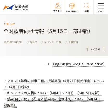
アクセス
LANGUAGE
検索
MENU
お知らせ
全対象者向け情報（5月15日一部更新）
2020年03月27日
新入生
イベント・行事
入学案内
お知らせ
→
English (by Google Translation)
・
２０２０年度の学事日程、授業実施（4月21日開始予定）につい
て（4月3日新設）
・
キャンパスの入構について
（4月4日～20日）
（5月15日更新）
・
感染予防に関する注意と感染時の連絡体制について（5月14日一
部更新）