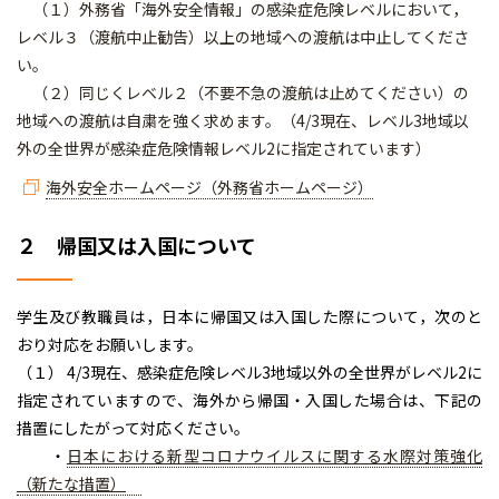
（１）外務省「海外安全情報」の感染症危険レベルにおいて，
レベル３（渡航中止勧告）以上の地域への渡航は中止してくださ
い。
（２）同じくレベル２（不要不急の渡航は止めてください）の
地域への渡航は自粛を強く求めます。（4/3現在、レベル3地域以
外の全世界が感染症危険情報レベル2に指定されています）
海外安全ホームページ（外務省ホームページ）
２ 帰国又は入国について
学生及び教職員は，日本に帰国又は入国した際について，次のと
おり対応をお願いします。
（１） 4/3現在、感染症危険レベル3地域以外の全世界がレベル2に
指定されていますので、海外から帰国・入国した場合は、下記の
措置にしたがって対応ください。
・
日本における新型コロナウイルスに関する水際対策強化
（新たな措置）