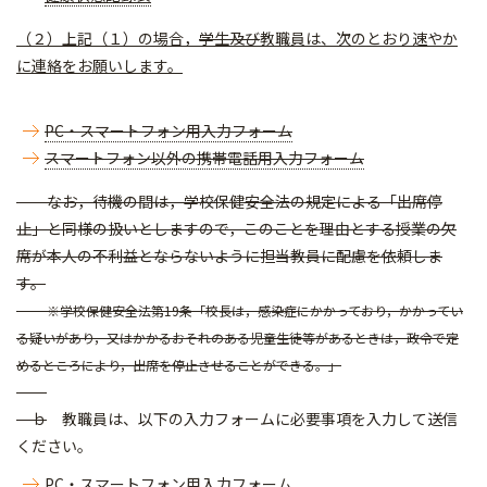
（２）上記（１）の場合，
学生及び
教職員は、次のとおり速やか
に連絡をお願いします。
PC・スマートフォン用入力フォーム
スマートフォン以外の携帯電話用入力フォーム
なお，待機の間は，学校保健安全法の規定による「出席停
止」と同様の扱いとしますので，このことを理由とする授業の欠
席が本人の不利益とならないように担当教員に配慮を依頼しま
す。
※学校保健安全法第19条「校長は，感染症にかかっており，かかってい
る疑いがあり，又はかかるおそれのある児童生徒等があるときは，政令で定
めるところにより，出席を停止させることができる。」
ｂ
教職員は、以下の入力フォームに必要事項を入力して送信
ください。
PC・スマートフォン用入力フォーム