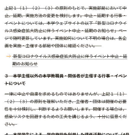
上記１（１）（２）（３）の原則のもとで、実施部局において中
止、延期、実施方法の変更を検討します。中止・延期する行事・
イベントについては、本学ウェブサイトの以下「新型コロナウイ
ルス感染症拡大防止に伴うイベント中止・延期のお知らせ」ペー
ジで随時更新しています。実施如何について不明の場合は、各企
画を実施・主催する部局や団体に確認ください。
新型コロナウイルス感染症拡大防止に伴うイベント中止・延
期のお知らせ
３ 本学主催以外の本学教職員・関係者が主催する行事・イベン
トについて
一律に中止や自粛を求めるものではありませんが、上記１（１）
（２）（３）の原則を理解いただき、主催者・団体は開催の必要
性を十分検討し、判断するようお願いします。開催する場合は，
感染リスクを回避するための工夫を講じるよう、十分に留意くだ
さい。
４ 本学学生による、学内施設を利用した課外活動について（4月