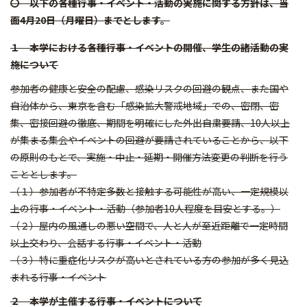
〇 以下の各種行事・イベント・活動の実施に関する方針は、当
面4月20日（月曜日）までとします。
１ 本学における各種行事・イベントの開催、学生の諸活動の実
施について
参加者の健康と安全の配慮、感染リスクの回避の観点、また国や
自治体から、東京を含む「感染拡大警戒地域」での、密閉、密
集、密接回避の徹底、期間を明確にした外出自粛要請、10人以上
が集まる集会やイベントの回避が要請されていることから、以下
の原則のもとで、実施・中止・延期・開催方法変更の判断を行う
こととします。
（１）参加者が不特定多数と接触する可能性が高い、一定規模以
上の行事・イベント・活動（参加者10人程度を目安とする。）
（２）屋内の風通しの悪い空間で、人と人が至近距離で一定時間
以上交わり、会話する行事・イベント・活動
（３）特に重症化リスクが高いとされている方の参加が多く見込
まれる行事・イベント
２ 本学が主催する行事・イベントについて