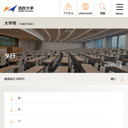
アクセス
LANGUAGE
検索
MENU
大学院
Graduate Schools
タ行
教員紹介
教員紹介 INDEX
タ
チ
ツ