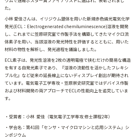
ウムで速報ポスター賞ファイナリスト
に選ばれ、表彰されまし
た。
小林 愛佳さんは、イリジウム錯体を用いた新規赤色燐光電気化学
発光(
ECL：Electrogenerated chemiluminescence)溶液を開発
し、これまでに
笠原研究室で作製手法を構築してきたマイクロ流
体素子を用い、
当該溶液の発光特性を評価するとともに、用いた
材料の物性を解析
し、発光過程を議論しました。
ECL素子は、発光性溶液を2枚の透明電極で挟むだけの簡易な構
造
を有する自発光素子であり、『
溶液の流動性を活かしたフレキシ
ブル化』など従来の延長線上にな
いディスプレイ創出が期待され
ています。電気電子工学専攻・笠原
崇史研究室ではデバイス作製
および材料開発の両アプローチでEC
Lの性能向上を追究していま
す。
・受賞者：小林 愛佳（電気電子工学専攻 修士課程2年）
・学会名：第41回「センサ・マイクロマシンと応用システム」シ
ンポジウム