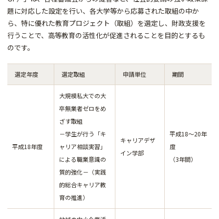
題に対応した設定を行い、各大学等から応募された取組の中か
ら、特に優れた教育プロジェクト（取組）を選定し、財政支援を
行うことで、高等教育の活性化が促進されることを目的とするも
のです。
選定年度
選定取組
申請単位
期間
大規模私大での大
卒無業者ゼロをめ
ざす取組
－学生が行う「キ
平成18～20年
キャリアデザ
平成18年度
ャリア相談実習」
度
イン学部
による職業意識の
（3年間）
質的強化－（実践
的総合キャリア教
育の推進）