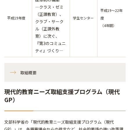
―クラス・ゼミ
平成19～22年
（正課教育）、
平成19年度
学生センター
度
クラブ・サーク
（4年間）
ル（正課外教
育）に次ぐ、
『第3のコミュニ
ティ』づくり―
取組概要
現代的教育ニーズ取組支援プログラム（現代
GP）
文部科学省の「現代的教育ニーズ取組支援プログラム（現代
GP）」は、各種審議会からの提言など、社会的要請の強い政策課