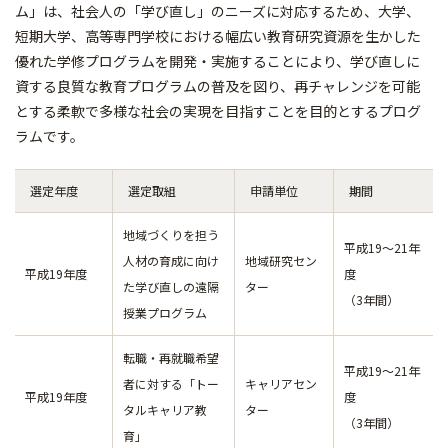
ム」は、社会人の「学び直し」のニーズに対応するため、大学、
短期大学、高等専門学校における幅広い教育研究資源を生かした
優れた学修プログラムを開発・実施することにより、学び直しに
資する良質な教育プログラムの普及を図り、再チャレンジを可能
とする柔軟で多様な社会の実現を目指すことを目的とするプログ
ラムです。
選定年度
選定取組
申請単位
期間
地域づくりを担う
平成19～21年
人材の育成に向け
地域研究セン
平成19年度
度
た学び直しの遠隔
ター
（3年間）
授業プログラム
転職・再就職希望
平成19～21年
者に対する「トー
キャリアセン
平成19年度
度
タルキャリア教
ター
（3年間）
育」