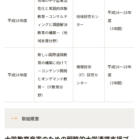
地域の中小企業活
性化と実践的体験
平成16～18年
教育－コンサルテ
地域研究セン
平成16年度
度
ィングと課題解決
ター
（3年間）
教育の構築－（地
域支援分野）
新しい国際遠隔教
育の構築に向けて
情報技術
平成16～18年
－コンテンツ開発
平成16年度
（IT）研究セ
度
とオンデマンド教
ンター
（3年間）
育－（IT教育分
野）
取組概要
大学教育充実のための戦略的大学連携支援プ