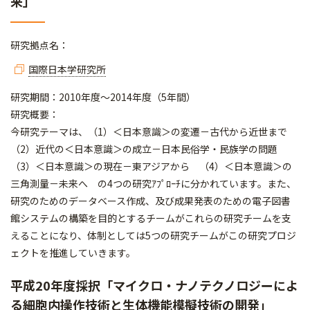
来」
研究拠点名：
国際日本学研究所
研究期間：2010年度～2014年度（5年間）
研究概要：
今研究テーマは、（1）＜日本意識＞の変遷－古代から近世まで
（2）近代の＜日本意識＞の成立－日本民俗学・民族学の問題
（3）＜日本意識＞の現在－東アジアから （4）＜日本意識＞の
三角測量－未来へ の4つの研究ｱﾌﾟﾛｰﾁに分かれています。また、
研究のためのデータベース作成、及び成果発表のための電子図書
館システムの構築を目的とするチームがこれらの研究チームを支
えることになり、体制としては5つの研究チームがこの研究プロジ
ェクトを推進していきます。
平成20年度採択「マイクロ・ナノテクノロジーによ
る細胞内操作技術と生体機能模擬技術の開発」