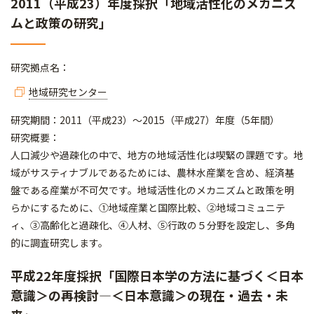
2011（平成23）年度採択「地域活性化のメカニズ
ムと政策の研究」
研究拠点名：
地域研究センター
研究期間：2011（平成23）～2015（平成27）年度（5年間）
研究概要：
人口減少や過疎化の中で、地方の地域活性化は喫緊の課題です。地
域がサスティナブルであるためには、農林水産業を含め、経済基
盤である産業が不可欠です。地域活性化のメカニズムと政策を明
らかにするために、①地域産業と国際比較、②地域コミュニテ
ィ、③高齢化と過疎化、④人材、⑤行政の５分野を設定し、多角
的に調査研究します。
平成22年度採択「国際日本学の方法に基づく＜日本
意識＞の再検討―＜日本意識＞の現在・過去・未