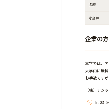
多摩
小金井
企業の方
本学では、ア
大学内に無料
お手数ですが
（株）ナジッ
℡ 03-5