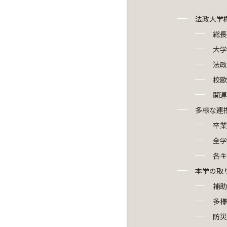
法政大学
総長
大学
法政
校歌
関連
多様な連
卒業
全学
各キ
本学の取
補助
多様
防災