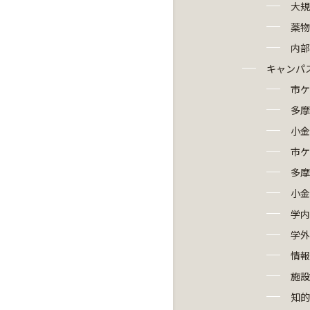
大規
薬物
内
キャンパ
市ケ
多摩
小金
市ケ
多摩
小金
学内
学外
情
施設
知的