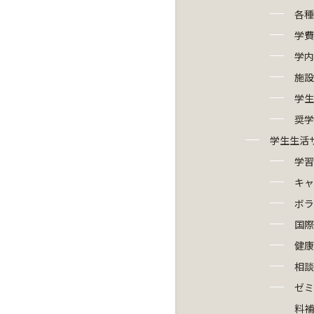
各種
学費
学内
施設
学生
奨学
学生生活
学習
キャ
ボラ
国際
健康
相談
ゼミ
料補