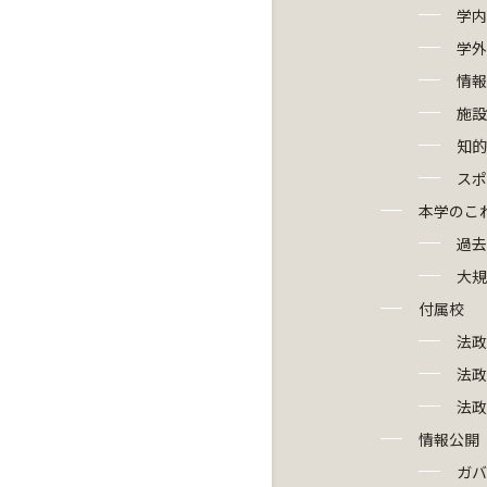
学内
学外
情
施設
知的
スポ
本学のこ
過去
大規
付属校
法政
法政
法政
情報公開
ガバ