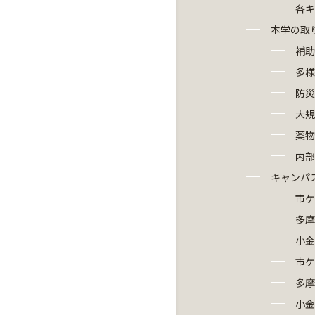
各キ
本学の取
補助
多様
防災
大規
薬物
内
キャンパ
市ケ
多摩
小金
市ケ
多摩
小金