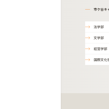
市ケ谷キ
法学部
文学部
経営学部
国際文化