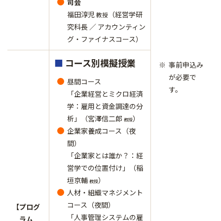
司会
福田淳児
（経営学研
教授
究科長 ／ アカウンティン
グ・ファイナスコース）
■
コース別模擬授業
事前申込み
が必要で
昼間コース
す。
「企業経営とミクロ経済
学：雇用と資金調達の分
析」（宮澤信二郎
）
教授
企業家養成コース（夜
間）
「企業家とは誰か？：経
営学での位置付け」（稲
垣京輔
）
教授
人材・組織マネジメント
コース（夜間）
【プログ
「人事管理システムの雇
ラム