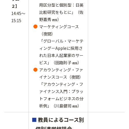
用区分型と個別型：日英
２】
比較研究をもとに」（佐
14:45～
野嘉秀
）
15:15
教授
マーケティングコース
（夜間）
「グローバル・マーケテ
ィングーAppleに採用さ
れた日本人起業家のサー
ビス」（田路則子
）
教授
アカウンティング・ファ
イナンスコース（夜間）
「アカウンティング・フ
ァイナンス入門：プラッ
トフォームビジネスの分
析例」（川島健司
）
教授
■
教員によるコース別
個別進学相談会