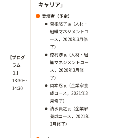
キャリア」
登壇者（予定）
曽根悠子
（人材・
氏
組織マネジメントコ
ース，2020年3月修
了）
徳村渉
（人材・組
氏
【プログ
織マネジメントコー
ラム
ス，2020年3月修
１】
了）
13:30～
岡本忍
（企業家養
氏
14:30
成コース，2021年3
月修了）
清水貴之
（企業家
氏
養成コース，2021年
3月修了）