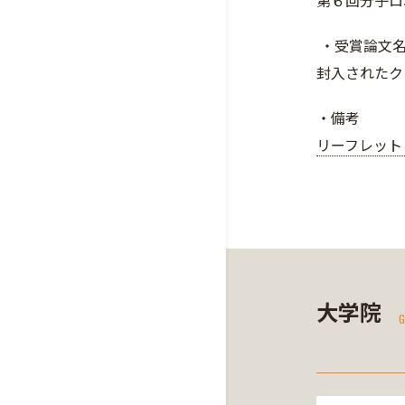
第６回分子ロ
・受賞論文
封入されたク
・備考
リーフレット
大学院
G