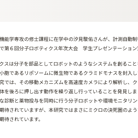
機能学専攻の修士課程に在学中の汐見駿佑さんが、計測自動制御
で第６回分子ロボティクス年次大会 学生プレゼンテーション
クスは分子を部品としてロボットのようなシステムを創ること
小胞であるリポソームに微生物であるクラミドモナスを封入し
究では、その移動メカニズムを高速度カメラにより解析し、ク
体を後ろに押し出す動作を繰り返し行っていることを発見しま
な診断と薬物投与を同時に行う分子ロボットや環境モニタリン
期待されていますが、本研究ではまさにミクロの決死圏のよう
期待されています。