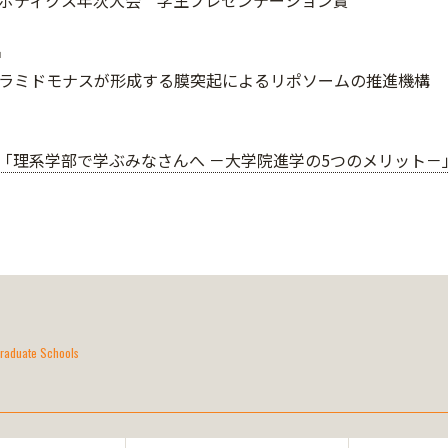
ボティクス年次大会 学生プレゼンテーション賞
名
ラミドモナスが形成する膜突起によるリポソームの推進機構
「理系学部で学ぶみなさんへ －大学院進学の5つのメリット－
raduate Schools