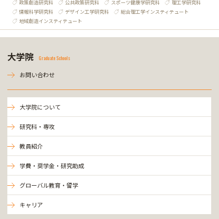
政策創造研究科
公共政策研究科
スポーツ健康学研究科
理工学研究科
情報科学研究科
デザイン工学研究科
総合理工学インスティテュート
地域創造インスティテュート
大学院
Graduate Schools
お問い合わせ
大学院について
研究科・専攻
教員紹介
学費・奨学金・研究助成
グローバル教育・留学
キャリア