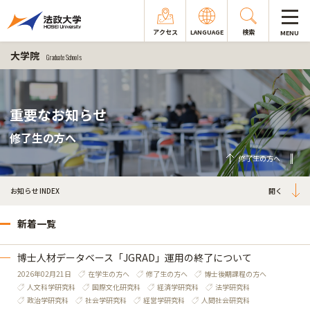
アクセス
LANGUAGE
検索
MENU
大学院
Graduate Schools
重要なお知らせ
修了生の方へ
修了生の方へ
お知らせ INDEX
新着一覧
博士人材データベース「JGRAD」運用の終了について
2026年02月21日
在学生の方へ
修了生の方へ
博士後期課程の方へ
人文科学研究科
国際文化研究科
経済学研究科
法学研究科
政治学研究科
社会学研究科
経営学研究科
人間社会研究科