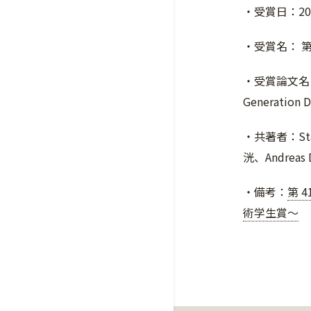
・受賞日：20
・受賞名： 第
・受賞論文名： TK
Generation D
・共著者：Stan
洸、Andre
・備考：
第 
術学生賞〜