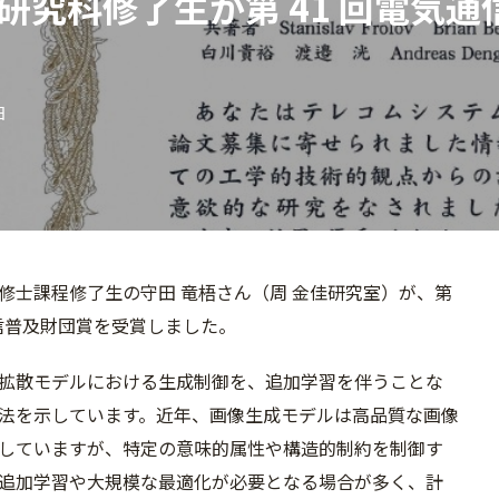
研究科修了生が第 41 回電気
日
修士課程修了生の守田 竜梧さん（周 金佳研究室）が、第
通信普及財団賞を受賞しました。
拡散モデルにおける生成制御を、追加学習を伴うこと
な
法を示しています。近年、画像生成モデルは高品質
な画像
していますが、特定の意味的属性や構造的制約を制御す
追加学習や大規模な最適化
が必要となる場合が多く、計