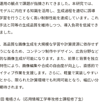
運用の観点で課題が指摘
されてきました。本研究では、
モデルに内在する知識を活用し、生成過程を適切に誘
導
学習を行うことなく高い制御性能を達成しています
。これ
手法と同等の生成品質を維持しつつ、導入負荷
を低減でき
ました。
、高品質な画像生成を大規模な学習や計算資源に依存
せず
うになるため、コンテンツ制作やデザイン、広告
分野など
的な画像生成が可能になります。また、前景
と背景を独立
特性により、画像編集や合成の自由度が
向上し、直感的で
イティブ作業を支援します。
さらに、軽量で実装しやすい
とから、限られた計算環
境でも利用可能となり、幅広い分
期待されます。
守田 竜梧さん（応用情報工学専攻修士課程修了生）