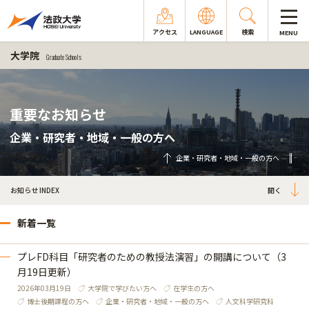
アクセス
LANGUAGE
検索
MENU
大学院
Graduate Schools
重要なお知らせ
企業・研究者・地域・一般の方へ
企業・研究者・地域・一般の方へ
お知らせ INDEX
新着一覧
プレFD科目「研究者のための教授法演習」の開講について（3
月19日更新）
2026年03月19日
大学院で学びたい方へ
在学生の方へ
博士後期課程の方へ
企業・研究者・地域・一般の方へ
人文科学研究科