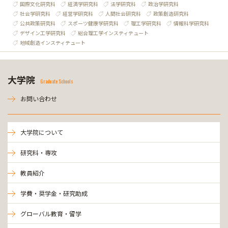
国際文化研究科
経済学研究科
法学研究科
政治学研究科
社会学研究科
経営学研究科
人間社会研究科
政策創造研究科
公共政策研究科
スポーツ健康学研究科
理工学研究科
情報科学研究科
デザイン工学研究科
総合理工学インスティテュート
地域創造インスティテュート
大学院
Graduate Schools
お問い合わせ
大学院について
研究科・専攻
教員紹介
学費・奨学金・研究助成
グローバル教育・留学