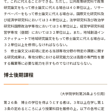
て，これに代えることができる。ただし，公共政策研究科で政策
研究論文をもって修士論文に代える場合は４０単位以上，リサー
チペーパーをもって修士論文に代える場合は，国際文化研究科及
び経済学研究科においては３４単位以上，法学研究科及び政治学
研究科国際政治学専攻においては３６単位以上，経営学研究科経
営学専攻（昼間）においては３２単位以上，また，地域創造イン
スティテュートで地域研究論文をもって修士論文に代える場合は，
３２単位以上を修得しなければならない。
５ 修士論文又は前項に定める当該専攻分野の特定の課題に関す
る研究成果は，専攻分野における研究能力又は高度の専門性を要
する職業等に必要な能力を示すものでなければならない。
博士後期課程
（大学院学則第26条より引用）
第２６条 博士の学位を得ようとする者は，３年以上在学し第１
３条の定めるところにより授業科目を履修の上，以下の各号に定