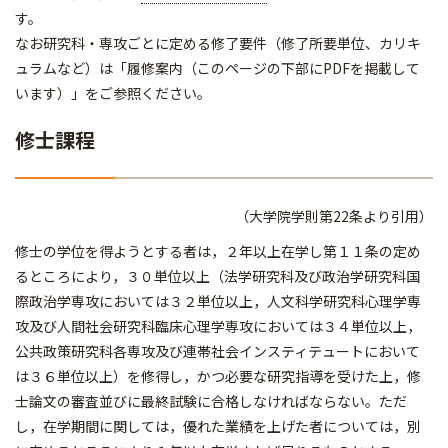
す。
なお研究科・専攻ごとに定める修了要件（修了所要単位、カリキ
ュラムなど）は「履修案内（このページの下部にPDFを掲載して
います）」をご参照ください。
修士課程
（大学院学則第22条より引用）
修士の学位を得ようとする者は，２年以上在学し第１１条の定め
るところにより，３０単位以上（法学研究科及び政治学研究科国
際政治学専攻においては３２単位以上，人文科学研究科心理学専
攻及び人間社会研究科臨床心理学専攻においては３４単位以上，
公共政策研究科各専攻及び連帯社会インスティテュートにおいて
は３６単位以上）を修得し，かつ必要な研究指導を受けた上，修
士論文の審査並びに最終試験に合格しなければならない。ただ
し，在学期間に関しては，優れた業績を上げた者については，別