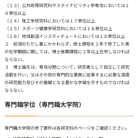
（１３）公共政策研究科サステイナビリティ学専攻においては１
８単位以上
（１４）理工学研究科においては１７単位以上
（１５）スポーツ健康学研究科においては１６単位以上
（１６）地域創造インスティテュートにおいては１８単位以上
２ 前項のただし書にかかわらず，修士課程を１年で修了した者
の在学期間に関しては，博士後期課程に２年以上在学しなければ
ならない。
３ 博士論文は，専攻分野について，研究者として自立して研究
活動を行い，又はその他の専門的な業務に従事するに必要な高度
の研究能力及びその基礎となる豊かな学識を示すものでなければ
ならない。
専門職学位（専門職大学院）
専門職大学院の修了要件は各研究科のページをご確認ください。