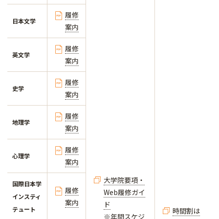
履修
日本文学
案内
履修
英文学
案内
履修
史学
案内
履修
地理学
案内
履修
心理学
案内
大学院要項・
国際日本学
履修
Web履修ガイ
インスティ
案内
ド
テュート
時間割は
※年間スケジ