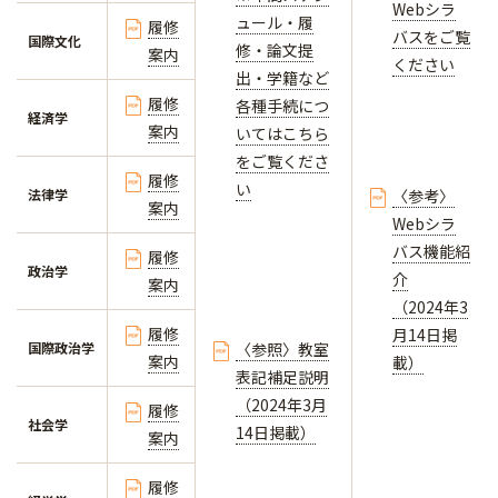
Webシラ
ュール・履
履修
バスをご覧
国際文化
修・論文提
案内
ください
出・学籍など
履修
各種手続につ
経済学
案内
いてはこちら
をご覧くださ
履修
い
法律学
〈参考〉
案内
Webシラ
バス機能紹
履修
政治学
介
案内
（2024年3
履修
月14日掲
国際政治学
〈参照〉教室
案内
載）
表記補足説明
（2024年3月
履修
社会学
14日掲載）
案内
履修