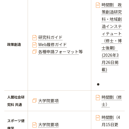
時間割 政
策創造研究
科・地域創
造インステ
ィテュート
研究科ガイド
（修士・博
Web履修ガイド
政策創造
士後期）
各種申請フォーマット
等
(2026年3
月26日掲
載)
時間割（修
人間社会研
大学院要項
士）
究科 共通
時間割
（4
スポーツ健
大学院要項
月15日更
康学