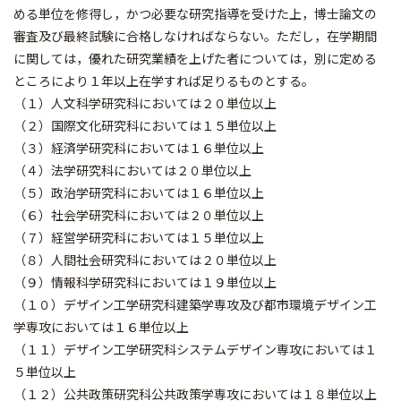
める単位を修得し，かつ必要な研究指導を受けた上，博士論文の
審査及び最終試験に合格しなければならない。ただし，在学期間
に関しては，優れた研究業績を上げた者については，別に定める
ところにより１年以上在学すれば足りるものとする。
（１）人文科学研究科においては２０単位以上
（２）国際文化研究科においては１５単位以上
（３）経済学研究科においては１６単位以上
（４）法学研究科においては２０単位以上
（５）政治学研究科においては１６単位以上
（６）社会学研究科においては２０単位以上
（７）経営学研究科においては１５単位以上
（８）人間社会研究科においては２０単位以上
（９）情報科学研究科においては１９単位以上
（１０）デザイン工学研究科建築学専攻及び都市環境デザイン工
学専攻においては１６単位以上
（１１）デザイン工学研究科システムデザイン専攻においては１
５単位以上
（１２）公共政策研究科公共政策学専攻においては１８単位以上