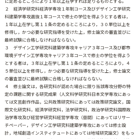
に定めるところにより１年以上在学すれば足りるものとする。
２ 経済学研究科経済学専攻１年制コース及びデザイン工学研究
科建築学専攻選抜１年コースで修士の学位を得ようとする者は，
１年以上在学し第１１条の定めるところにより，３０単位以上を
修得し，かつ必要な研究指導を受けた上，修士論文の審査並びに
最終試験に合格しなければならない。
３ デザイン工学研究科建築学専攻キャリア３年コース及び都市
環境デザイン工学専攻キャリア３年コースで修士の学位を得よう
とする者は，３年以上在学し第１１条の定めるところにより，４
５単位以上を修得し，かつ必要な研究指導を受けた上，修士論文
の審査並びに最終試験に合格しなければならない。
４ 修士論文は，各研究科が認めた場合に限り当該専攻分野の特
定の課題に関する研究成果（人文科学研究科日本文学専攻にあっ
ては文芸創作作品，公共政策研究科にあっては政策研究論文，国
際文化研究科，経済学研究科，法学研究科，政治学研究科国際政
治学専攻及び経営学研究科経営学専攻（昼間）にあってはリサー
チペーパー，デザイン工学研究科建築学専攻にあっては修士設
計，地域創造インスティテュートにあっては地域研究論文）をもっ