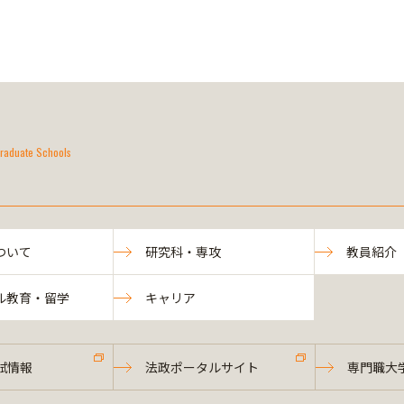
raduate Schools
ついて
研究科・専攻
教員紹介
ル教育・留学
キャリア
試情報
法政ポータルサイト
専門職大