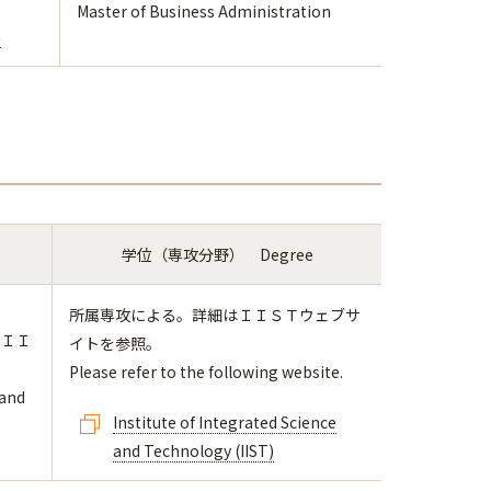
Master of Business Administration
m
学位（専攻分野） Degree
所属専攻による。詳細はＩＩＳＴウェブサ
（ＩＩ
イトを参照。
Please refer to the following website.
 and
Institute of Integrated Science
and Technology (IIST)