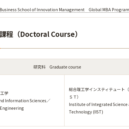
 Business School of Innovation Management Global MBA Progra
程（Doctoral Course）
研究科 Graduate course
総合理工学インスティテュート
理工学
ＳＴ）
nd Information Sciences／
Institute of Integrated Science
 Engineering
Technology (IIST)