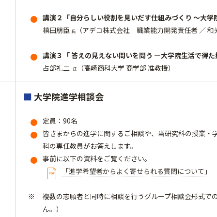
0
講演２「自分らしい役割を見いだす仕組みづくり ～大学
槙田朋臣
（アデコ株式会社 職業能力開発責任者 ／ 和
氏
講演３「 答えの見えない問いを問う ―大学院生活で得
占部礼二
（高崎商科大学 商学部 准教授）
氏
■
大学院進学相談会
定員：90名
皆さまからの進学に関するご相談や、当研究科の授業・
科の専任教員がお答えします。
事前に以下の資料をご覧ください。
ム
「進学希望者からよく寄せられる質問について」
0
複数の志願者と同時に相談を行うグループ相談会形式で
ん。）