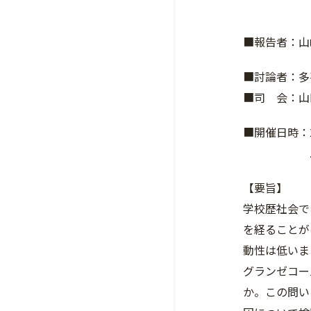
——「非
■報告者：山
■討論者：多
■司 会：山
■開催日時：2
Zoom
【要旨】
学校歴社会で
を経ることが
動性は低いま
グランゼコー
か。この問い