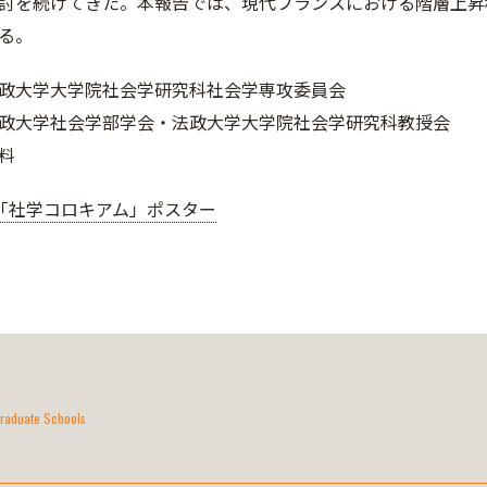
討を続けてきた。本報告では、現代フランスにおける階層上昇
る。
政大学大学院社会学研究科社会学専攻委員会
政大学社会学部学会・法政大学大学院社会学研究科教授会
料
回「社学コロキアム」ポスター
raduate Schools