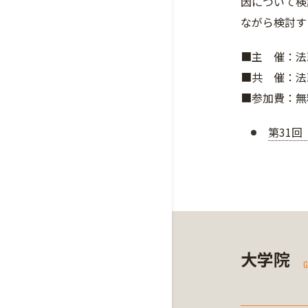
因について検
ながら検討す
■主 催：法
■共 催：法
■参加費：無
第31
大学院
G