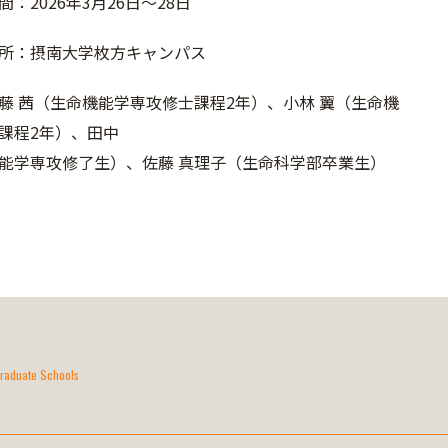
：2026年3月26日～28日
所：摂南大学枚方キャンパス
藤 茜（生命機能学専攻修士課程2年）、小林 翼（生命機
課程2年）、田中
能学専攻修了生）、佐藤 真理子（生命科学部卒業生）
raduate Schools