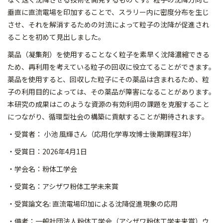
垂直
に直流電場を印加することで、スラリー内に密度分布を生じ
させ、
それを解消するための対流によって粒子の沈降が促進され
ることを
初めて見出しました。
薬品（凝集剤）を使用することなく粒子を素早く沈降濃縮できる
た
め、再利用を考えている粒子の回収に役立てることができます。
薬
品を使用すると、回収した粒子にその薬品は含まれるため、粒
子の
利用目的によっては、その薬品が障害になることがあります。
本研
究の成果はこのような資源の有効利用の課題を克服すること
につな
がり、循環型社会の構築に貢献することが期待されます。
・受賞者： 小池 風輝さん（応用化学専攻博士後期課程3年）
・受賞日：2026年4月1日
・学会名：粉体工学会
・受賞名：アシザワ粉体工学未来賞
・受賞論文名: 直流電場印加による沈降促進現象の応用
・備考：
一般社団法人粉体工学会（アシザワ粉体工学未来賞）ウ