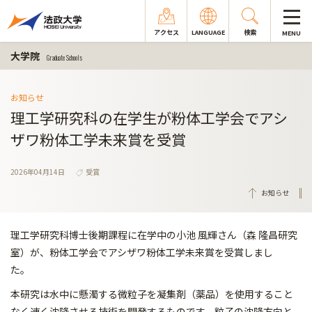
アクセス
LANGUAGE
検索
MENU
大学院
Graduate Schools
お知らせ
理工学研究科の在学生が粉体工学会でアシ
ザワ粉体工学未来賞を受賞
2026年04月14日
受賞
お知らせ
理工学研究科博士後期課程に在学中の小池 風輝さん（森 隆昌研究
室）が、粉体工学会でアシザワ粉体工学未来賞を受賞しまし
た。
本研究は水中に懸濁する微粒子を凝集剤（薬品）を使用すること
な
く速く沈降させる技術を開発するものです。粒子の沈降方向と