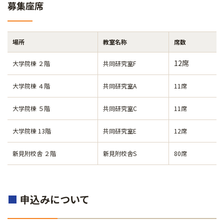
募集座席
場所
教室名称
席数
12席
大学院棟 ２階
共同研究室F
大学院棟 ４階
共同研究室A
11席
大学院棟 ５階
共同研究室C
11席
大学院棟 13階
共同研究室E
12席
新見附校舎 ２階
新見附校舎S
80席
■
申込みについて