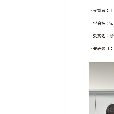
・受賞者：上
・学会名：法
・受賞名：最
・発表題目：