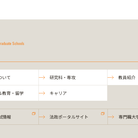
raduate Schools
ついて
研究科・専攻
教員紹介
ル教育・留学
キャリア
試情報
法政ポータルサイト
専門職大