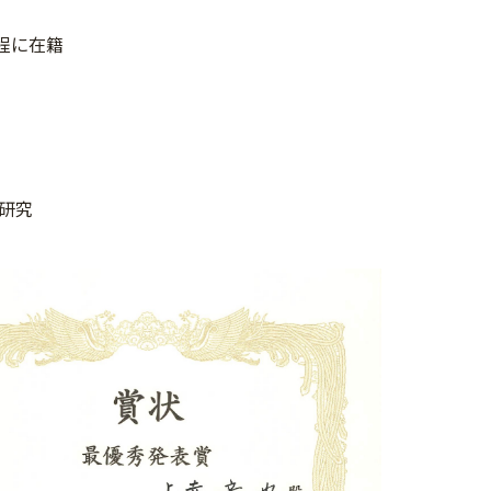
程に在籍
研究