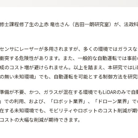
修士課程修了生の上赤 竜也さん（吉田一朗研究室）が、法政科
。
センサにレーザーが多用されますが、多くの環境では
ガラスな
衝突する危険性があります。また、一般的な自動運転では事前
作成のコスト増が避けられません。以上を踏まえ、本研究ではLi
Pの無い未知環境」でも、自動運転を可能とする制御方法を研
準備が不要、かつ、ガラスが混在する環境でもLiD
ARのみで
」での利用、および、「ロボット業界」、「
ドローン業界」で
在する未知環境でも、モビリティやロボットのコスト
削減が期
成コストの大幅な削減が期待できます。