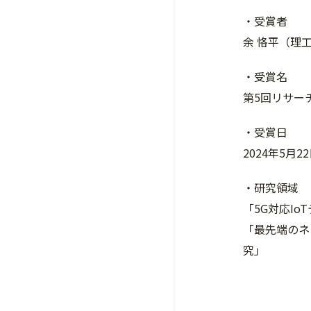
・受賞者
余 恪平（理
・受賞名
第5回リサー
・受賞日
2024年5月2
・研究領域
「5G対応I
「最先端のネ
究」