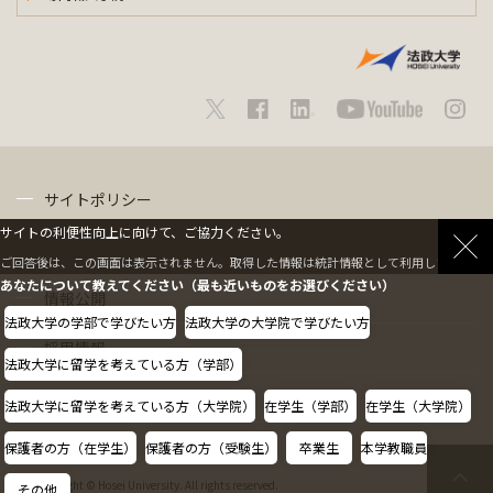
サイトポリシー
サイトの利便性向上に向けて、ご協力ください。
プライバシーポリシー
ご回答後は、この画面は表示されません。取得した情報は統計情報として利用します。
あなたについて教えてください（最も近いものをお選びください）
情報公開
法政大学の学部で学びたい方
法政大学の大学院で学びたい方
採用情報
法政大学に留学を考えている方（学部）
教職員の方へ
法政大学に留学を考えている方（大学院）
在学生（学部）
在学生（大学院）
保護者の方（在学生）
保護者の方（受験生）
卒業生
本学教職員
Copyright © Hosei University. All rights reserved.
その他