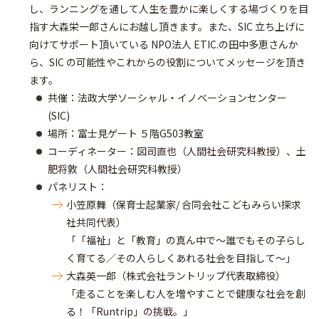
し、ランニングを通して人生を豊かに楽しくする場づくりを目
指す大森栄一郎さんにお越し頂きます。また、SIC 立ち上げに
向けてサポート頂いている NPO法人 ETIC.の田中多恵さんか
ら、SIC の可能性やこれからの役割についてメッセージを頂き
ます。
共催：法政大学ソーシャル・イノベーションセンター
(SIC)
場所：富士見ゲート ５階G503教室
コーディネーター：図司直也（人間社会研究科教授）、土
肥将敦（人間社会研究科教授）
パネリスト：
小笠原舞（保育士起業家/ 合同会社こどもみらい探求
社共同代表）
「「福祉」と「教育」の真ん中で～誰でもその子らし
く育てる／その人らしくあれる社会を目指して～」
大森英一郎（株式会社ラントリップ代表取締役）
「走ることを楽しむ人を増やすことで健康な社会を創
る！「Runtrip」の挑戦。」