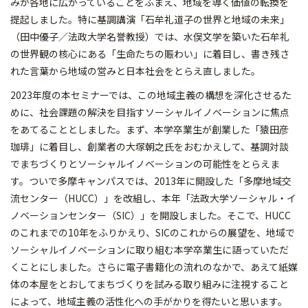
みが各地に広がっていることをふまえ、地域を導く価値の転換を
提起しました。特に基調講演「石牟礼道子の世界と地域の未来」
（田中優子／法政大学名誉教授）では、水俣文学を築いた石牟礼
の世界観の核心にある「生命たちの賑わい」に着目し、書き残さ
れた言葉から地域の営みと日本社会をとらえ直しました。
2023年度の本セミナーでは、この地域主義の構想を深化させるた
めに、社会課題の解決を目指すソーシャルイノベーションに焦点
をあてることとしました。まず、本学卒業生が創業した「猿田彦
珈琲」に着目し、創業者の大塚朝之氏をおむかえして、基調対談
でまちづくりとソーシャルイノベーションの可能性をとらえま
す。ついで多摩キャンパスでは、2013年に開設した「多摩地域交
流センター（HUCC）」を改組し、本年「法政大学ソーシャル・イ
ノベーションセンター（SIC）」を開設しました。そこで、HUCC
のこれまでの10年をふりかえり、SICのこれからの展望を、地域で
ソーシャルイノベーションに取り組む本学卒業生に語っていただ
くことにしました。さらに電子書籍化の流れのなかで、あえて紙媒
体の本屋をとおしてまちづくりを試みる取り組みに注視すること
によって、地域主義の活性化への手がかりを得たいと思います。