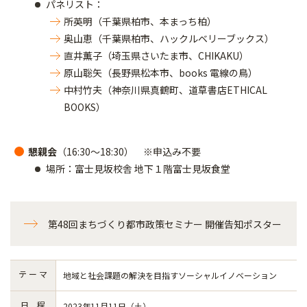
パネリスト：
所英明（千葉県柏市、本まっち柏）
奥山恵（千葉県柏市、ハックルベリーブックス）
直井薫子（埼玉県さいたま市、CHIKAKU）
原山聡矢（長野県松本市、books 電線の鳥）
中村竹夫（神奈川県真鶴町、道草書店ETHICAL
BOOKS）
懇親会
（16:30～18:30） ※申込み不要
場所：富士見坂校舎 地下１階富士見坂食堂
第48回まちづくり都市政策セミナー 開催告知ポスター
テ ー マ
地域と社会課題の解決を目指すソーシャルイノベーション
日 程
2023年11月11日（土）