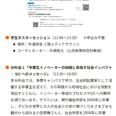
学生ポスターセッション
（11:40～13:20） ※申込み不要
場所：外濠校舎 １階メディアラウンジ
コーディネーター：杉崎和久（公共政策研究科教授）
分科会１「卒業生イノベーターの挑戦と目指す社会インパクト
― SIC へのメッセージ」
（13:30～16:00）
本分科会では、多摩キャンパスで学び、社会的起業家として活
躍する卒業生を迎えて、その実践から地域社会における役割を
見出すとともに、イノベーター育成のプロセスやSICへの期待
を語り合います。ゲストには、現代福祉学部を2006年に卒業
し、子どもの世界と大人の社会との架け橋づくりをさまざまな
観点から試みる小笠原舞さんと、社会学部を2008年に卒業