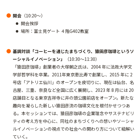
開会
（10:20～）
開会挨拶
場所：富士見ゲート ４階G402教室
基調対談「コーヒーを通じたまちづくり、猿田彦珈琲というソ
ーシャルイノベーション」
（10:30～11:30）
「猿田彦珈琲」創業者の大塚朝之氏は、2004 年に法政大学文
学部哲学科を卒業。2011年東京恵比寿で創業し、2015 年に 2
号店「アトリエ仙川」のオープンを皮切りに、現在は仙台、名
古屋、三重、奈良など全国に広く展開し、2023 年 8 月には 20
店舗目となる東京吉祥寺に井の頭公園前店をオープン。新たな
趣向を凝らした新しい猿田彦流の珈琲文化を根付かせつつあ
る。本セッションでは、猿田彦珈琲の企業理念やサステナビリ
ティの考え方を中心に、同社のまちづくりへの想いやソーシャ
ルイノベーションの視点での社会への関わり方について紐解い
ていく。