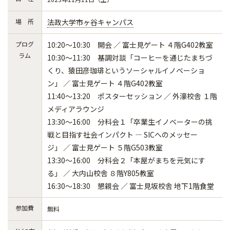
場 所
法政大学市ヶ谷キャンパス
プログ
10:20～10:30 開会 ／ 富士見ゲート ４階G402教室
ラム
10:30～11:30 基調対談「コーヒーを通じたまちづ
くり、猿田彦珈琲というソーシャルイノベーショ
ン」 ／ 富士見ゲート ４階G402教室
11:40～13:20 ポスターセッション ／ 外濠校舎 １階
メディアラウンジ
13:30～16:00 分科会１「卒業生イノベーターの挑
戦と目指す社会インパクト ― SICへのメッセー
ジ」 ／ 富士見ゲート ５階G503教室
13:30～16:00 分科会２「本屋がまちを元気にす
る」 ／ 大内山校舎 ８階Y805教室
16:30～18:30 懇親会 ／ 富士見坂校舎 地下1階食堂
参加費
無料