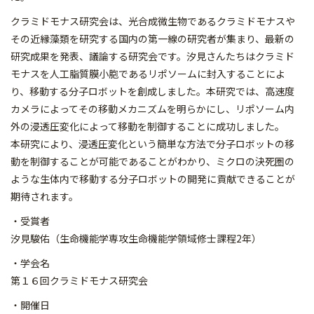
クラミドモナス研究会は、光合成微生物であるクラミドモナスや
その近縁藻類を研究する国内の第一線の研究者が集まり、最新の
研究成果を発表、議論する研究会です。汐見さんたちはクラミド
モナスを人工脂質膜小胞であるリポソームに封入することによ
り、移動する分子ロボットを創成しました。本研究では、高速度
カメラによってその移動メカニズムを明らかにし、リポソーム内
外の浸透圧変化によって移動を制御することに成功しました。
本研究により、浸透圧変化という簡単な方法で分子ロボットの移
動を制御することが可能であることがわかり、ミクロの決死圏の
ような生体内で移動する分子ロボットの開発に貢献できることが
期待されます。
・受賞者
汐見駿佑（生命機能学専攻生命機能学領域修士課程2年）
・学会名
第１６回クラミドモナス研究会
・開催日