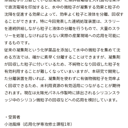
で直流電場を印加すると、水中の微粒子が凝集する効果と粒子の
沈降を促進する効果によって、効率よく粒子と液体を分離、回収す
ることができます。特に今回発表した連続処理装置は、スラリー
を連続供給しながら粒子と液体の分離を行うもので、大量のスラ
リーを処理しなければならない実際の産業現場への応用を可能に
するものです。
従来の凝集剤という化学薬品を添加して水中の微粒子を集めて沈
める方法では、確かに素早く分離することはできますが、凝集剤
が回収した粒子に付いているため、不純物となり回収した粒子を
有効利用することが難しくなっていまいますが、本研究で開発し
た分離装置を用いれば、凝集剤を使わずに有価物微粒子を効率よ
く回収できるため、未利用資源の有効活用につながることが期待
されます。現在は太陽光パネル作製時に排出されるシリコンスラ
ッジ中のシリコン微粒子の回収などへの応用を検討しています。
・受賞者
小池風輝（応用化学専攻修士課程1年）