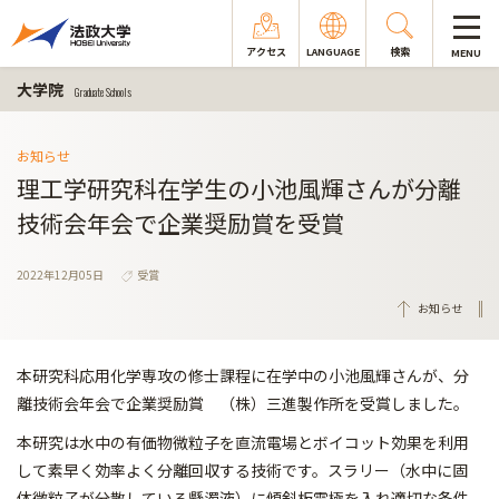
アクセス
LANGUAGE
検索
MENU
大学院
Graduate Schools
お知らせ
理工学研究科在学生の小池風輝さんが分離
技術会年会で企業奨励賞を受賞
2022年12月05日
受賞
お知らせ
本研究科応用化学専攻の修士課程に在学中の小池風輝さんが、分
離技術会年会で企業奨励賞 （株）三進製作所を受賞しました。
本研究は水中の有価物微粒子を直流電場とボイコット効果を利用
して素早く効率よく分離回収する技術です。スラリー（水中に固
体微粒子が分散している懸濁液）に傾斜板電極を入れ適切な条件