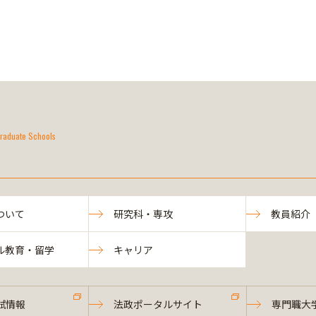
raduate Schools
ついて
研究科・専攻
教員紹介
ル教育・留学
キャリア
試情報
法政ポータルサイト
専門職大