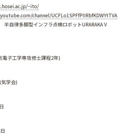
hosei.ac.jp/~ito/
.youtube.com/channel/UCFLo1SPFfPIIRbfKDWYtTVA
 半自律多脚型インフラ点検ロボットURARAKA V
気電子工学専攻修士課程2年)
電気学会)
5日
8日