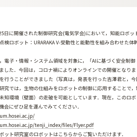
月25日に開催された制御研究会(電気学会)において，知能ロボ
点検ロボット：URARAKA V-受動性と能動性を組み合わせた
，電子・情報・システム領域を対象に，「AIに基づく安全制
ました．今回は，コロナ禍によりオンラインでの開催となりま
を行うことができました（写真は，発表を行った吉澤君と，今
研究では，生物の仕組みをロボットの制御に応用することで，
未知環境（壁面）の走破を可能としています．現在，このロボッ
機会にぜひ足を運んでみてください．
um.hosei.ac.jp/
m.hosei.ac.jp/tenji_index/files/Flyer.pdf
ボット研究室のロボットはこちらからご覧いただけます．