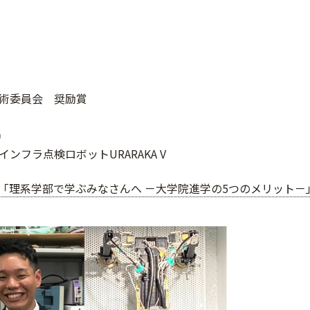
術委員会 奨励賞
名
ンフラ点検ロボットURARAKA V
「理系学部で学ぶみなさんへ －大学院進学の5つのメリット－