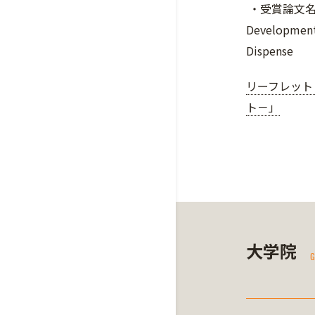
・受賞論文
Development 
Dispense
リーフレット
ト－」
大学院
G