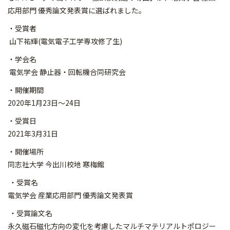
応用部門 優秀論文発表賞に選ばれました。
・受賞者
山下祐輝(電気電子工学専攻修了生)
・学会名
電気学会 静止器・回転機合同研究会
・開催期間
2020年1月23日～24日
・受賞日
2021年3月31日
・開催場所
同志社大学 今出川校地 寒梅館
・受賞名
電気学会 産業応用部門 優秀論文発表賞
・受賞論文名
永久磁石磁化方向の変化を考慮したマルチマテリアルトポロジー