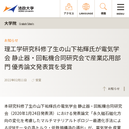
アクセス
LANGUAGE
検索
MENU
大学院
Graduate Schools
お知らせ
理工学研究科修了生の山下祐輝氏が電気学
会 静止器・回転機合同研究会で産業応用部
門 優秀論文発表賞を受賞
2022年02月11日
受賞
お知らせ
本研究科修了生の山下祐輝氏の電気学会 静止器・回転機合同研究
会（2020年1月24日発表済）における発表論文「永久磁石磁化方
向の変化を考慮したマルチマテリアルトポロジー最適化手法によ
るIPMモータの高トルク・低鉄損構造の導出」が、電気学会 産業