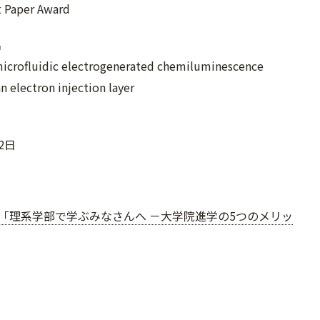
 Paper Award
名
icrofluidic electrogenerated chemiluminescence
n electron injection layer
12日
「理系学部で学ぶみなさんへ －大学院進学の5つのメリッ