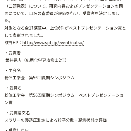
（口頭発表）について、研究内容およびプレゼンテーションの両
面について、11名の査委員が評価を行い、受賞者を決定しまし
た。
対象となる全17演題中、上位6件がベストプレゼンテーション賞と
して表彰されました。
該当HP：
http://www.sptj.jp/event/natsu/
・受賞者
武井晃志（応用化学専攻修士2年）
・学会名
粉体工学会 第56回夏期シンポジウム
・受賞名
粉体工学会 第56回夏期シンポジウム ベストプレゼンテーショ
ン賞
・受賞論文名
スラリーの浸透圧測定による粒子分散・凝集状態の評価
・受賞年月日