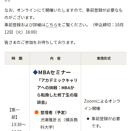
なお、オンラインにて開催いたしますので、事前登録が必要なも
のがございます。
事前登録および詳細は
こちら
をご覧ください。（申込締切：10月
12日（火）16:00）
皆さまのご参加をお待ちしております。
時 間
内 容
実施形式
◆
MBAセミナー
「
アカデミックキャリ
アへの挑戦：MBAか
ら転換した修了生の座
Zoomによるオンラ
談会」
イン開催
【第一
登壇者（予定）
部】
事前登録が必要
渋瀬雅彦
（横浜商
氏
13:30～
です。
科大学）