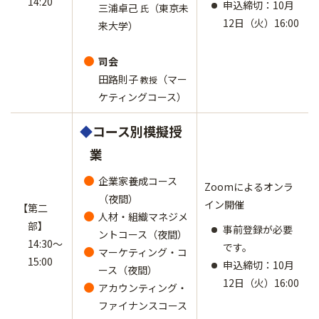
14:20
申込締切：10月
三浦卓己
（東京未
氏
12日（火）16:00
来大学）
司会
田路則子
（マー
教授
ケティングコース）
◆
コース別模擬授
業
企業家養成コース
Zoomによるオンラ
（夜間）
イン開催
【第二
人材・組織マネジメ
部】
事前登録が必要
ントコース（夜間）
14:30～
です。
マーケティング・コ
15:00
申込締切：10月
ース（夜間）
12日（火）16:00
アカウンティング・
ファイナンスコース