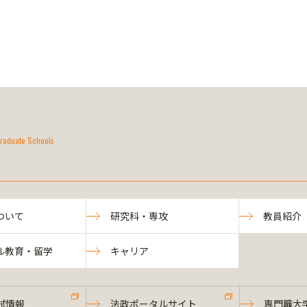
raduate Schools
ついて
研究科・専攻
教員紹介
ル教育・留学
キャリア
試情報
法政ポータルサイト
専門職大