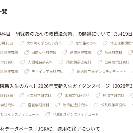
一覧
D科目「研究者のための教授法演習」の開講について（3月19
03月19日
大学院で学びたい方へ
在学生の方へ
博士後期課程
文科学研究科
国際文化研究科
経済学研究科
法学研究科
営学研究科
人間社会研究科
政策創造研究科
公共政策研究科
報科学研究科
デザイン工学研究科
総合理工学インスティテュート
院新入生の方へ】2026年度新入生ガイダンスページ（2026年3
03月13日
人文科学研究科
国際文化研究科
経済学研究科
会学研究科
経営学研究科
政策創造研究科
公共政策研究科
帯社会インスティテュート
地域創造インスティテュート
材データベース「JGRAD」運用の終了について