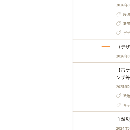
2026年
経
政
デ
（デザ
2026年
【市ケ
ンザ等
2025年
政
キ
自然災
2024年