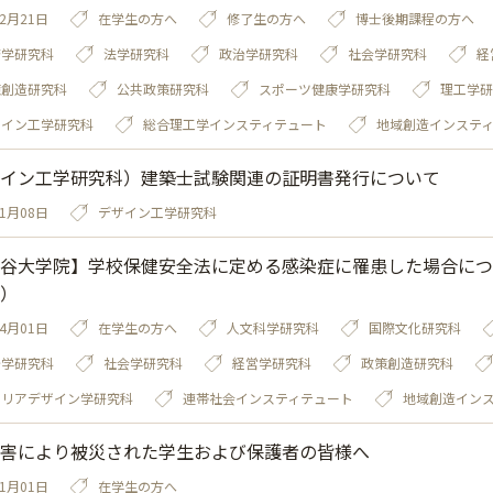
02月21日
在学生の方へ
修了生の方へ
博士後期課程の方へ
済学研究科
法学研究科
政治学研究科
社会学研究科
経
策創造研究科
公共政策研究科
スポーツ健康学研究科
理工学研
ザイン工学研究科
総合理工学インスティテュート
地域創造インステ
イン工学研究科）建築士試験関連の証明書発行について
01月08日
デザイン工学研究科
谷大学院】学校保健安全法に定める感染症に罹患した場合につ
）
04月01日
在学生の方へ
人文科学研究科
国際文化研究科
治学研究科
社会学研究科
経営学研究科
政策創造研究科
ャリアデザイン学研究科
連帯社会インスティテュート
地域創造イン
害により被災された学生および保護者の皆様へ
01月01日
在学生の方へ