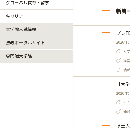
グローバル教育・留学
新着
キャリア
大学院入試情報
プレF
法政ポータルサイト
2026年
人
専門職大学院
経
情
【大学
2026年
社
連
博士人