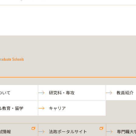
raduate Schools
ついて
研究科・専攻
教員紹介
ル教育・留学
キャリア
試情報
法政ポータルサイト
専門職大