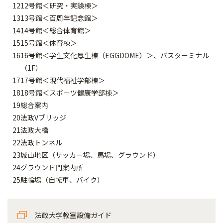
12号館＜研究・実験棟＞
13号館＜百周年記念館＞
14号館＜総合体育館＞
15号館＜体育棟＞
16号館＜学生文化厚生棟（EGGDOME）＞、バスターミナル
（1F）
17号館＜現代福祉学部棟＞
18号館＜スポーツ健康学部棟＞
総合案内
法政Vブリッジ
法政大橋
法政トンネル
城山地区（サッカー場、馬場、グラウンド）
グラウンド門案内所
駐輪場（自転車、バイク）
法政大学教室設備ガイド