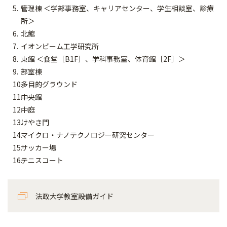
管理棟 ＜学部事務室、キャリアセンター、学生相談室、診療
所＞
北館
イオンビーム工学研究所
東館 ＜食堂［B1F］、学科事務室、体育館［2F］＞
部室棟
多目的グラウンド
中央館
中庭
けやき門
マイクロ・ナノテクノロジー研究センター
サッカー場
テニスコート
法政大学教室設備ガイド