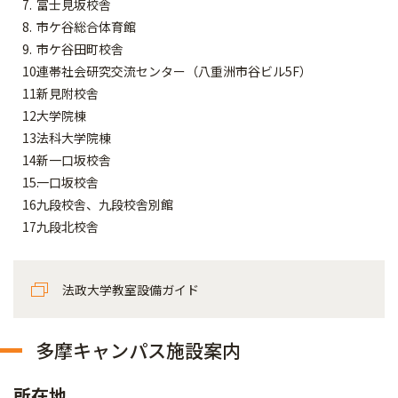
富士見坂校舎
市ケ谷総合体育館
市ケ谷田町校舎
連帯社会研究交流センター（八重洲市谷ビル5F）
新見附校舎
大学院棟
法科大学院棟
新一口坂校舎
一口坂校舎
九段校舎、九段校舎別館
九段北校舎
法政大学教室設備ガイド
多摩キャンパス施設案内
所在地