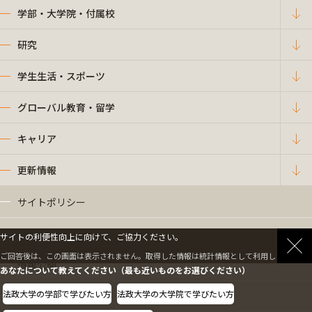
学部・大学院・付属校
研究
学生生活・スポーツ
グローバル教育・留学
キャリア
更新情報
サイトポリシー
プライバシーポリシー
サイトの利便性向上に向けて、ご協力ください。
ご回答後は、この画面は表示されません。取得した情報は統計情報として利用します。
情報公開
あなたについて教えてください（最も近いものをお選びください）
法政大学の学部で学びたい方
法政大学の大学院で学びたい方
採用情報