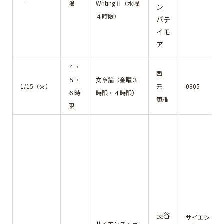
限
WritingⅡ（水曜
ン
４時限）
パテ
イモ
ア
４・
西
５・
文章論（金曜３
1/15（火）
元
0805
６時
時限・４時限）
康雅
限
長谷
サイエン
サイエンス・ラ