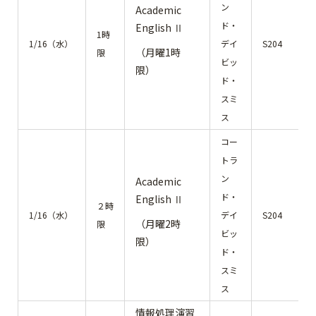
ン
Academic
ド・
English Ⅱ
1時
1/16（水）
デイ
S204
（月曜1時
限
ビッ
限）
ド・
スミ
ス
コー
トラ
ン
Academic
ド・
English Ⅱ
２時
1/16（水）
デイ
S204
（月曜2時
限
ビッ
限）
ド・
スミ
ス
情報処理演習