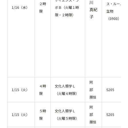
川
２時
ス・ルーム
1/16（水）
ボＢ（火曜１時
真紀
限
生物
限・２時限）
子
（0900）
阿
４時
文化人類学Ｌ
1/15（火）
部
S205
限
（火曜４時限）
朋恒
阿
５時
文化人類学Ｌ
1/15（火）
部
S205
限
（火曜５時限）
朋恒