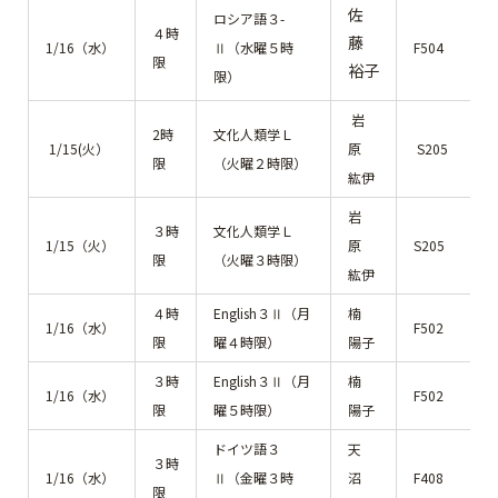
佐
ロシア語３-
４時
藤
1/16（水）
Ⅱ（水曜５時
F504
限
裕子
限）
岩
2時
文化人類学Ｌ
1/15(火）
原
S205
限
（火曜２時限）
紘伊
岩
３時
文化人類学Ｌ
1/15（火）
原
S205
限
（火曜３時限）
紘伊
４時
English３Ⅱ（月
楠
1/16（水）
F502
限
曜４時限）
陽子
３時
English３Ⅱ（月
楠
1/16（水）
F502
限
曜５時限）
陽子
ドイツ語３
天
３時
1/16（水）
Ⅱ（金曜３時
沼
F408
限