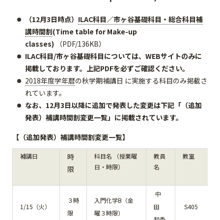
（12月3日時点）
ILAC科目／市ヶ谷基礎科目・総合科目補
講時間割
(Time table for Make-up
classes)
（PDF/136KB）
ILAC科目/市ヶ谷基礎科目については、WEBサイトのみに
掲載しております。上記PDFを必ずご確認ください。
2018年度学年暦
の秋学期補講日 に実施する科目のみ掲載さ
れています。
なお、12月3日以降に追加で発表した変更は下記「（追加
発表）補講時間割変更一覧」に掲載されています。
【（追加発表）補講時間割変更一覧】
補講日
時
科目名 （授業曜
教員
教室
日・時限）
名
限
中
３時
入門化学B（金
1/15（火）
田
S405
限
曜３時限）
和秀