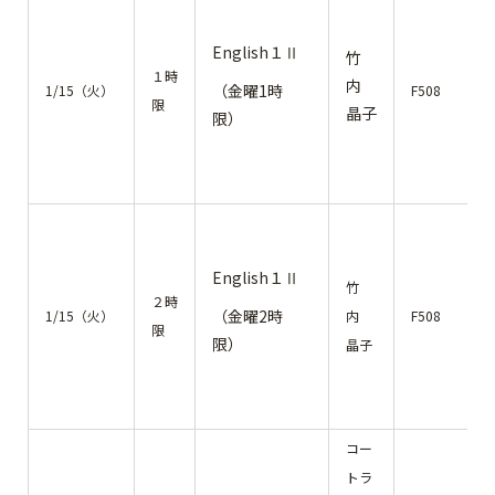
English１Ⅱ
竹
１時
内
（金曜1時
1/15（火）
F508
限
晶子
限）
English１Ⅱ
竹
２時
（金曜2時
1/15（火）
内
F508
限
限）
晶子
コー
トラ