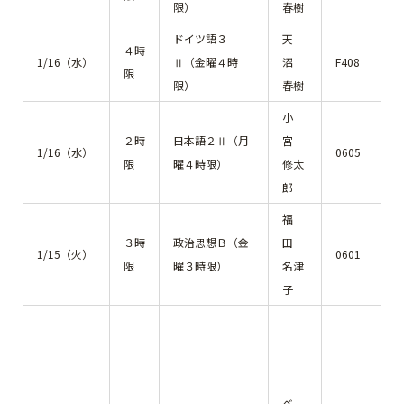
限）
春樹
ドイツ語３
天
４時
1/16（水）
Ⅱ（金曜４時
沼
F408
限
限）
春樹
小
２時
日本語２Ⅱ（月
宮
1/16（水）
0605
限
曜４時限）
修太
郎
福
３時
政治思想Ｂ（金
田
1/15（火）
0601
限
曜３時限）
名津
子
ベ