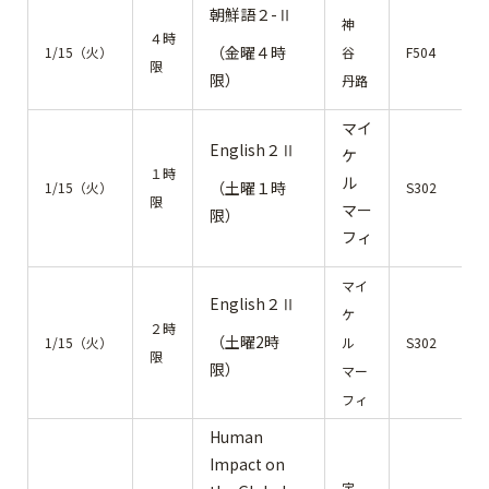
朝鮮語２-Ⅱ
神
４時
（金曜４時
1/15（火）
谷
F504
限
限）
丹路
マイ
English２Ⅱ
ケ
１時
ル
（土曜１時
1/15（火）
S302
限
マー
限）
フィ
マイ
English２Ⅱ
ケ
２時
（土曜2時
1/15（火）
ル
S302
限
限）
マー
フィ
Human
Impact on
宇