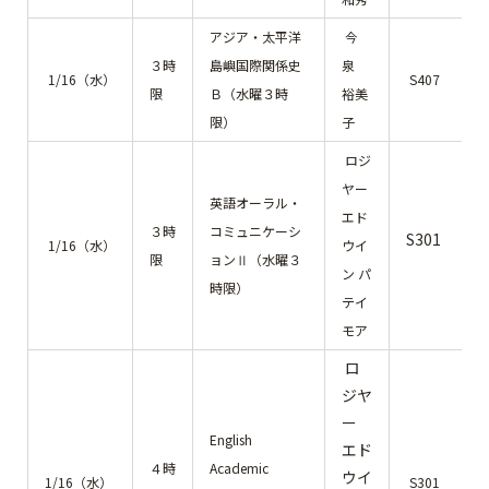
アジア・太平洋
今
３時
島嶼国際関係史
泉
1/16（水）
S407
限
Ｂ（水曜３時
裕美
限）
子
ロジ
ヤー
英語オーラル・
エド
３時
コミュニケーシ
S301
1/16（水）
ウイ
限
ョンⅡ（水曜３
ン パ
時限）
テイ
モア
ロ
ジヤ
ー
English
エド
４時
Academic
ウイ
1/16（水）
S301