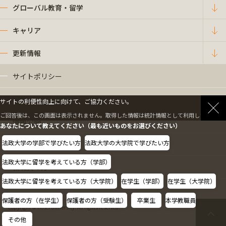
グローバル教育・留学
キャリア
更新情報
サイトポリシー
プライバシーポリシー
サイトの利便性向上に向けて、ご協力ください。
ご回答後は、この画面は表示されません。取得した情報は統計情報として利用します。
情報公開
あなたについて教えてください（最も近いものをお選びください）
法政大学の学部で学びたい方
法政大学の大学院で学びたい方
採用情報
法政大学に留学を考えている方（学部）
教職員の方へ
法政大学に留学を考えている方（大学院）
在学生（学部）
在学生（大学院）
保護者の方（在学生）
保護者の方（受験生）
卒業生
本学教職員
Copyright © Hosei University. All rights reserved.
その他