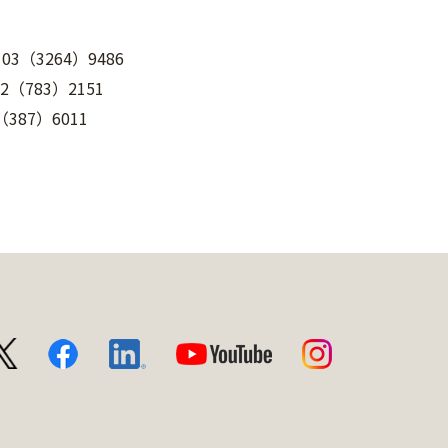
264）9486
783）2151
87）6011