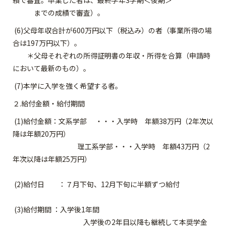
績で審査。卒業した者は、最終学年3学期＜後期＞
までの成績で審査）。
(6)父母年収合計が600万円以下（税込み）の者（事業所得の場
合は197万円以下）。
＊父母それぞれの所得証明書の年収・所得を合算（申請時
において最新のもの）。
(7)本学に入学を強く希望する者。
２.給付金額・給付期間
(1)給付金額：文系学部 ・・・入学時 年額38万円（2年次以
降は年額20万円）
理工系学部・・・入学時 年額43万円（2
年次以降は年額25万円）
(2)給付日 ：７月下旬、12月下旬に半額ずつ給付
(3)給付期間 ：入学後1年間
入学後の2年目以降も継続して本奨学金