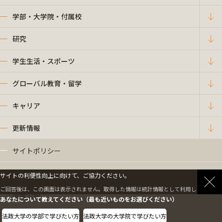
学部・大学院・付属校
研究
学生生活・スポーツ
グローバル教育・留学
キャリア
更新情報
サイトポリシー
プライバシーポリシー
サイトの利便性向上に向けて、ご協力ください。
ご回答後は、この画面は表示されません。取得した情報は統計情報として利用します。
情報公開
あなたについて教えてください（最も近いものをお選びください）
法政大学の学部で学びたい方
法政大学の大学院で学びたい方
採用情報