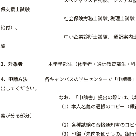
スペシャリスト試験、 システム監査技術者
保支援士試験
社会保険労務士試験, 税理士試験（複数科
給付）、
中小企業診断士試験、 通訳案内士試験、
験
3．対象者
本学学部生（休学者・通信教育部生・科目
4．申請方法
各キャンパスの学生センターで「申請書」を
出してください。
なお、「申請書」提出の際には、以下の3
（1）本人名義の通帳のコピー（銀行名・支
義が分る部分）
（2）各種試験の合格通知書のコピ
（3）印鑑（朱肉を使うもの。銀行印でな