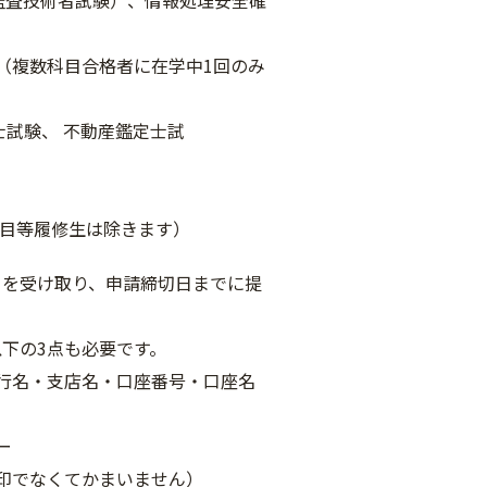
試験）、情報処理安全確
目合格者に在学中1回のみ
 不動産鑑定士試
等履修生は除きます）
受け取り、申請締切日までに提
点も必要です。
店名・口座番号・口座名
ー
くてかまいません）