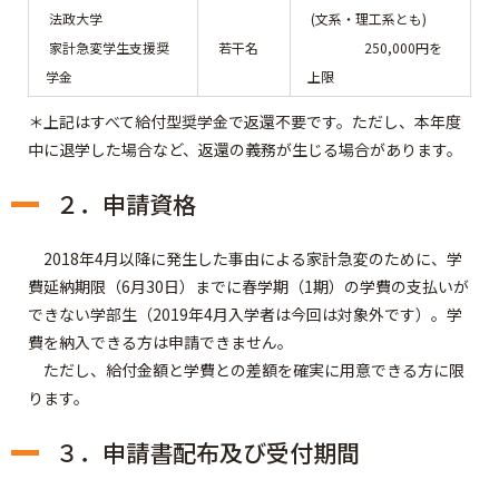
法政大学
(文系・理工系とも)
家計急変学生支援奨
若干名
250,000円を
学金
上限
＊上記はすべて給付型奨学金で返還不要です。ただし、本年度
中に退学した場合など、返還の義務が生じる場合があります。
２．申請資格
2018年4月以降に発生した事由による家計急変のために、学
費延納期限（6月30日）までに春学期（1期）の学費の支払いが
できない学部生（2019年4月入学者は今回は対象外です）。
学
費を納入できる方は申請できません。
ただし、
給付金額と学費との差額を確実に用意できる方
に限
ります。
３．申請書配布及び受付期間