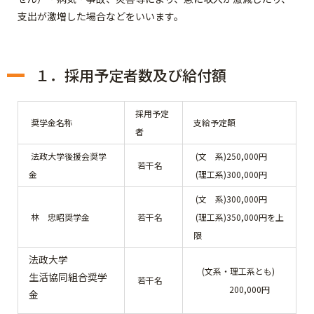
支出が激増した場合などをいいます。
１．採用予定者数及び給付額
採用予定
奨学金名称
支給予定額
者
法政大学後援会奨学
(文 系)250,000円
若干名
金
(理工系)300,000円
(文 系)300,000円
林 忠昭奨学金
若干名
(理工系)350,000円を上
限
法政大学
(文系・理工系とも)
生活協同組合奨学
若干名
200,000円
金