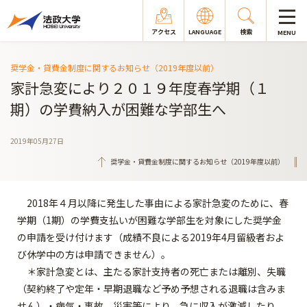
アクセス
LANGUAGE
検索
MENU
奨学金・貸費金制度に関するお知らせ（2019年度以前）
家計急変により２０１９年度春学期（１
期）の学費納入が困難な学部生へ
2019年05月27日
奨学金・貸費金制度に関するお知らせ（2019年度以前）
2018年４月以降に発生した事由による家計急変のために、春
学期（1期）の学費支払いが困難な学部生を対象にした奨学金
の申請を受け付けます（成績不良による2019年4月留級者およ
び休学中の方は申請できません）。
＊家計急変とは、主たる家計支持者の死亡または離別、失職
（契約終了や定年・早期退職など予め予想される退職は含みま
せん）・病気・事故、災害等により、急に収入が激減したり、