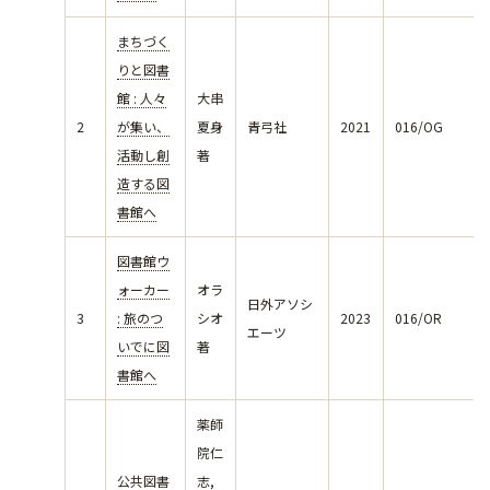
まちづく
りと図書
館 : 人々
大串
2
が集い、
夏身
青弓社
2021
016/OG
活動し創
著
造する図
書館へ
図書館ウ
ォーカー
オラ
日外アソシ
3
: 旅のつ
シオ
2023
016/OR
エーツ
いでに図
著
書館へ
薬師
院仁
公共図書
志,