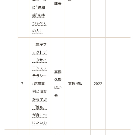
郎著
に"違和
感"を持
つすべて
の人に
【電子ブ
ック】デ
ータサイ
エンスリ
高橋
テラシー
弘毅
7
: 応用事
実教出版
2022
ほか
例と演習
著
から学ぶ
「誰も」
が身につ
けたい力