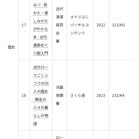
みつ : 見
古代
かた・楽
浪漫
メイツユニ
しみかた
17
探究
バーサルコ
2022
213/KO
がわかる
会
ンテンツ
本 : 古代
著
遺跡めぐ
歴史
り超入門
古代ロー
マごくふ
つうの50
河島
人の歴史
18
思朗
さくら舎
2023
232/KA
: 無名の
著
人々の暮
らしの物
語
ロー