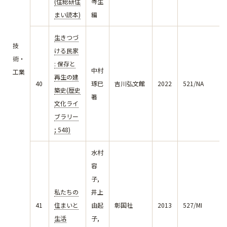
(住総研住
岑生
まい読本)
編
生きつづ
技
ける民家
術・
: 保存と
中村
工業
再生の建
40
琢巳
吉川弘文館
2022
521/NA
築史(歴史
著
文化ライ
ブラリー
; 548)
水村
容
子,
私たちの
井上
41
住まいと
由起
彰国社
2013
527/MI
生活
子,