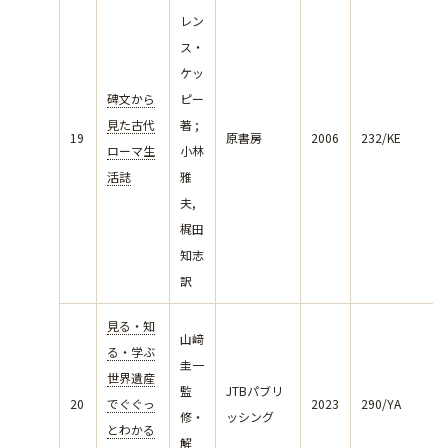
レン
ス・
ケッ
碑文から
ピー
見た古代
著 ;
19
原書房
2006
232/KE
ローマ生
小林
活誌
雅
夫,
梶田
知志
訳
見る・知
山﨑
る・学ぶ
圭一
世界遺産
監
JTBパブリ
20
でぐぐっ
2023
290/YA
修・
ッシング
とわかる
解