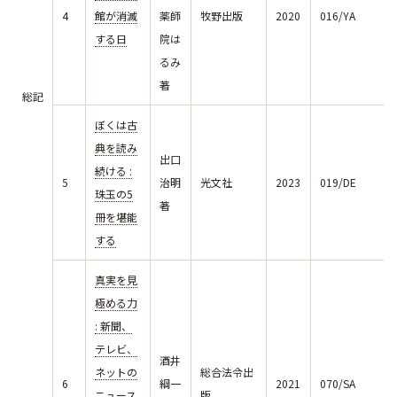
4
館が消滅
薬師
牧野出版
2020
016/YA
する日
院は
るみ
著
総記
ぼくは古
典を読み
出口
続ける :
5
治明
光文社
2023
019/DE
珠玉の5
著
冊を堪能
する
真実を見
極める力
: 新聞、
テレビ、
酒井
ネットの
総合法令出
6
綱一
2021
070/SA
ニュース
版