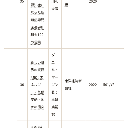
35
川和
2020
認知症に
版
夫著
なった認
知症専門
医長谷川
和夫100
の言葉
ダニ
新しい世
エ
界の資源
ル・
地図 : エ
ヤー
東洋経済新
36
ネルギ
ギン
2022
501/YE
報社
ー・気候
著 ;
変動・国
黒輪
家の衝突
篤嗣
訳
SDGs時