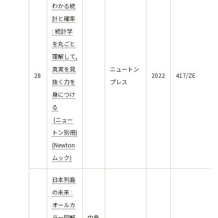
わかる統
計と確率
: 統計学
を丸ごと
理解して,
真実を見
ニュートン
28
2022
417/ZE
抜く力を
プレス
身につけ
る
(ニュー
トン別冊)
(Newton
ムック)
日本列島
の未来 :
オールカ
ラー図解
中島