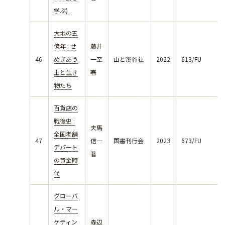
学ぶ)
大地の五
億年 : せ
藤井
46
めぎあう
一至
山と溪谷社
2022
613/FU
土と生き
著
物たち
百貨店の
戦後史 :
夫馬
全国老舗
47
信一
国書刊行会
2023
673/FU
デパート
著
の黄金時
代
グローバ
ル・マー
ケティン
森辺