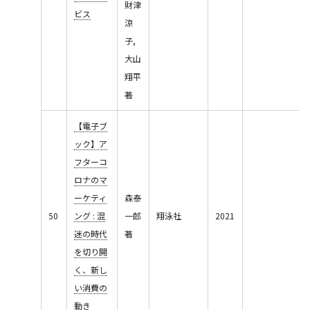
財津
ビス
涼
子,
大山
翔平
著
【電子ブ
ック】ア
フターコ
ロナのマ
ーケティ
森泰
50
ング : 混
一郎
翔泳社
2021
迷の時代
著
を切り開
く、新し
い消費の
動き