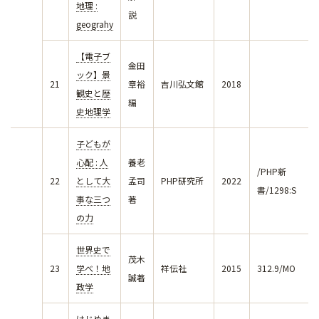
地理 :
説
geograhy
【電子ブ
金田
ック】景
21
章裕
吉川弘文館
2018
観史と歴
編
史地理学
子どもが
心配 : 人
養老
/PHP新
22
として大
孟司
PHP研究所
2022
書/1298:S
事な三つ
著
の力
世界史で
茂木
23
学べ！地
祥伝社
2015
312.9/MO
誠著
政学
はじめま