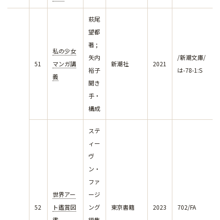
萩尾
望都
著 ;
私の少女
矢内
/新潮文庫/
51
マンガ講
新潮社
2021
裕子
は-78-1:S
義
聞き
手・
構成
ステ
ィー
ヴ
ン・
ファ
世界アー
ージ
52
ト鑑賞図
ング
東京書籍
2023
702/FA
鑑
編集