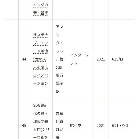
イングの
新・基準
アマ
サステナ
ン
ブル・フ
ダ・
ード革命
リト
インターシ
44
: 食の未
ル著
2021
610/LI
フト
来を変え
; 加
るイノベ
藤万
ーション
里子
訳
SDGs時
代の食・
吉積
環境問題
巳貴
45
昭和堂
2021
611.3/YO
入門(シリ
ほか
ーズ食を
著