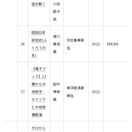
話を解く
川添
節子
訳
図説日本
香川
妖怪史(ふ
河出書房新
26
雅信
2022
388/KA
くろうの
社
著
本)
【電子ブ
ック】13
歳からの
田中
東洋経済新
27
地政学 :
孝幸
2022
報社
カイゾク
著
との地球
儀航海
ゼロから