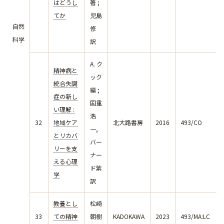
はどうし
著 ;
てか
児島
自然
修
科学
訳
A. ク
精神病と
ック
統合失調
編 ;
症の新し
国重
い理解 :
浩
32
地域ケア
北大路書房
2016
493/CO
一,
とリカバ
バー
リーを支
ナー
える心理
ド紫
学
訳
教養とし
松崎
33
ての精神
朝樹
KADOKAWA
2023
493/MA:LC