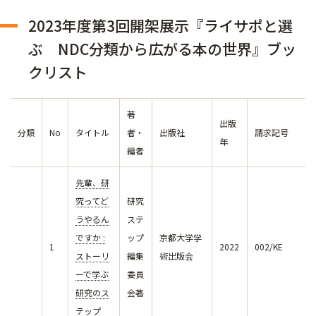
2023年度第3回開架展示『ライサポと選
ぶ NDC分類から広がる本の世界』ブッ
クリスト
著
出版
分類
No
タイトル
者・
出版社
請求記号
年
編者
先輩、研
究ってど
研究
うやるん
ステ
ですか :
ップ
京都大学学
1
2022
002/KE
ストーリ
編集
術出版会
ーで学ぶ
委員
研究のス
会著
テップ