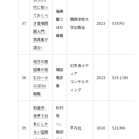
代に知っ
福嶋
ておくべ
慶三
関西学院大
37
き環境問
2023
519/FU
ほか
学出版会
題入門 :
編著
実践者が
語る!
地方の建
幻冬舎メデ
設業が挑
篠田
ィア
38
むローカ
篤彦
2023
519.1/SH
コンサルテ
ルSDGs
著
ィング
戦略
和室学 :
松村
世界で日
秀
本にしか
一,
39
平凡社
2020
521/MA
ない空間
服部