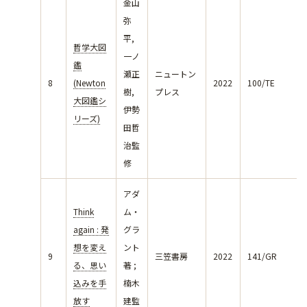
金山
弥
平,
哲学大図
一ノ
鑑
瀬正
ニュートン
8
(Newton
2022
100/TE
樹,
プレス
大図鑑シ
伊勢
リーズ)
田哲
治監
修
アダ
Think
ム・
again : 発
グラ
想を変え
ント
9
三笠書房
2022
141/GR
る、思い
著 ;
込みを手
楠木
放す
建監