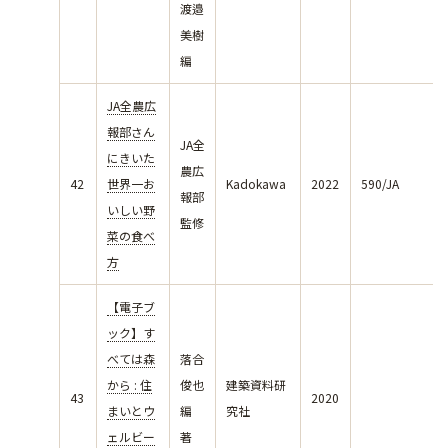
渡邉
美樹
編
JA全農広
報部さん
JA全
にきいた
農広
42
世界一お
Kadokawa
2022
590/JA
報部
いしい野
監修
菜の食べ
方
【電子ブ
ック】す
べては森
落合
から : 住
俊也
建築資料研
43
2020
まいとウ
編
究社
ェルビー
著