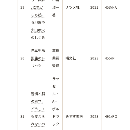
29
: これか
淳一
ナツメ社
2021
453/NA
らも起こ
著
る地震や
火山噴火
のしくみ
日本列島
高橋
30
誕生のト
典嗣
昭文社
2023
455/NI
リセツ
監修
ラッ
セ
習慣と脳
ル・
の科学 :
A・
どうして
ポル
31
も変えら
ドラ
みすず書房
2023
491/PO
れないの
ック