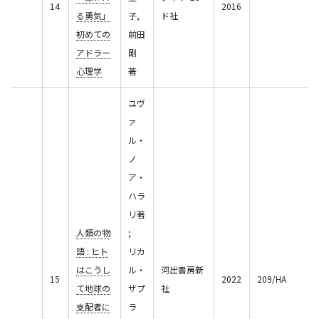
14
2016
る勇気」
子,
ド社
初めての
前田
アドラー
剛
心理学
著
ユヴ
ァ
ル・
ノ
ア・
ハラ
リ著
人類の物
;
語 : ヒト
リカ
はこうし
ル・
河出書房新
15
2022
209/HA
て地球の
ザプ
社
支配者に
ラ