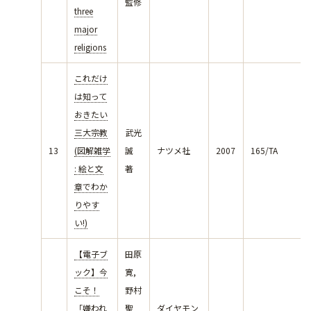
監修
three
major
religions
これだけ
は知って
おきたい
三大宗教
武光
13
(図解雑学
誠
ナツメ社
2007
165/TA
: 絵と文
著
章でわか
りやす
い!)
【電子ブ
田原
ック】今
寛,
こそ！
野村
「嫌われ
聖
ダイヤモン