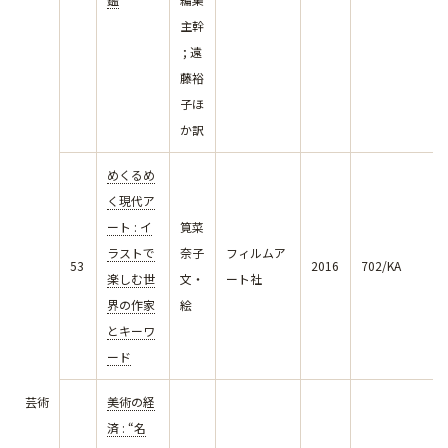
主幹
; 遠
藤裕
子ほ
か訳
めくるめ
く現代ア
ート : イ
筧菜
ラストで
奈子
フィルムア
53
2016
702/KA
楽しむ世
文・
ート社
界の作家
絵
とキーワ
ード
芸術
美術の経
済 : “名