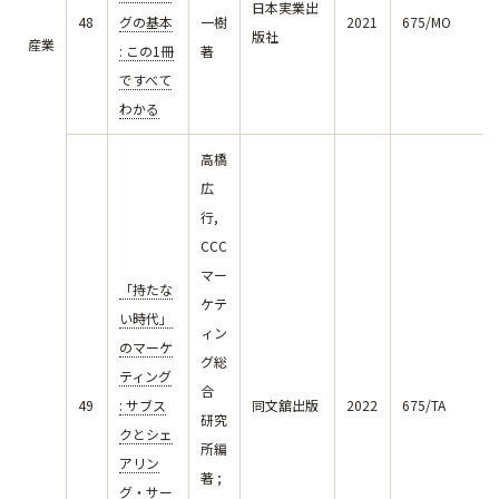
日本実業出
48
グの基本
一樹
2021
675/MO
版社
産業
: この1冊
著
ですべて
わかる
高橋
広
行,
CCC
マー
「持たな
ケテ
い時代」
ィン
のマーケ
グ総
ティング
合
49
: サブス
同文舘出版
2022
675/TA
研究
クとシェ
所編
アリン
著 ;
グ・サー