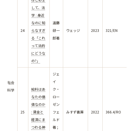
して、法
学 : 身近
なのに知
遠藤
24
らなすぎ
研一
ウェッジ
2023
321/EN
る「これ
郎著
って法的
にどうな
の?」
ジェ
イ
社会
給料はあ
ク・
科学
なたの価
ロー
値なのか
ゼン
25
: 賃金と
フェ
みすず書房
2022
366.4/RO
経済にま
ルド
つわる神
著 ;