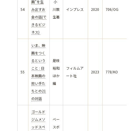
画"を生
小
54
み出すお
川敦
インプレス
2020
706/OG
金の話(で
生著
きるビジ
ネス)
いま、映
画をつく
るという
是枝
こと : 日
裕和
フィルムア
55
2023
778/KO
本映画の
ほか
ート社
担い手た
編
ちとの21
の対話
ゴールド
ジムメソ
ベー
ッドスペ
スボ