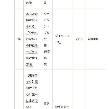
医学
著
あなたの
ジャ
脳は変え
ドソ
られる :
ン・
「やめら
ブル
ダイヤモン
34
れない!」
ワー
2018
498/BR
ド社
の神経ル
著 ;
ープから
岩坂
抜け出す
彰
方法
訳
【電子ブ
ック】認
知症でも
心は豊か
に生きて
長谷
いる :
中央法規出