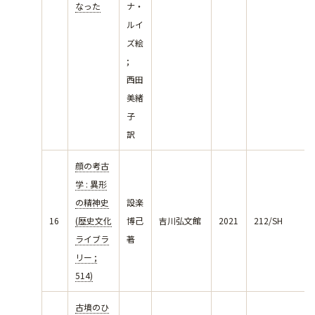
なった
ナ・
ルイ
ズ絵
;
西田
美緒
子
訳
顔の考古
学 : 異形
の精神史
設楽
16
(歴史文化
博己
吉川弘文館
2021
212/SH
ライブラ
著
リー ;
514)
古墳のひ