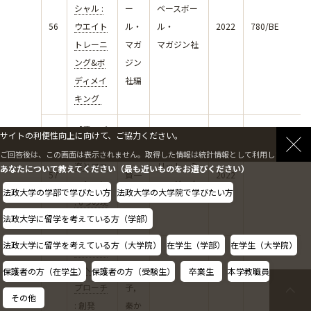
シャル :
ー
ベースボー
56
ウエイト
ル・
ル・
2022
780/BE
トレーニ
マガ
マガジン社
ング&ボ
ジン
ディメイ
社編
キング
【電子ブ
サイトの利便性向上に向けて、ご協力ください。
ック】音
ご回答後は、この画面は表示されません。取得した情報は統計情報として利用します。
青野
楽とファ
リットーミ
あなたについて教えてください（最も近いものをお選びください）
57
賢一
2022
ッション
ュージック
法政大学の学部で学びたい方
法政大学の大学院で学びたい方
著
: 6つの現
法政大学に留学を考えている方（学部）
代的視点
法政大学に留学を考えている方（大学院）
在学生（学部）
在学生（大学院）
話しこと
鈴木
ばへのア
亮
保護者の方（在学生）
保護者の方（受験生）
卒業生
本学教職員
プローチ
子,
その他
: 創発
秦か