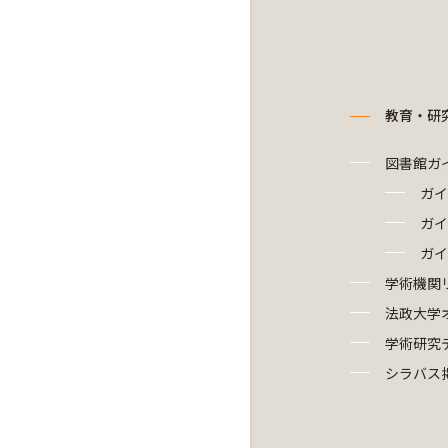
教育・研
図書館ガ
ガイ
ガイ
ガイ
学術機関
法政大学
学術研究
シラバス