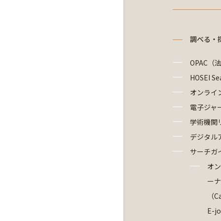
調べる・
OPAC（
HOSEI Se
オンライ
電子ジャ
学術機関
デジタル
サーチガ
オン
ーナ
（Ca
E-j