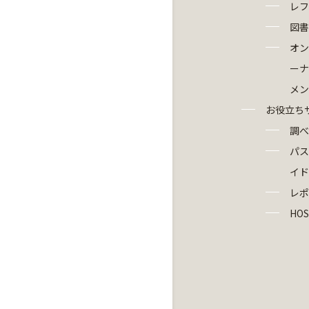
レフ
図書
オン
ーナ
メン
お役立ち
調べ
パス
イド
レポ
HOS