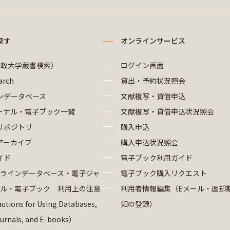
探す
オンラインサービス
法政大学蔵書検索）
ログイン画面
arch
貸出・予約状況照会
ンデータベース
文献複写・貸借申込
ーナル・電子ブック一覧
文献複写・貸借申込状況照会
リポジトリ
購入申込
アーカイブ
購入申込状況照会
イド
電子ブック利用ガイド
ラインデータベース・電子ジャ
電子ブック購入リクエスト
ル・電子ブック 利用上の注意
利用者情報編集（Eメール・返却
utions for Using Databases,
知の登録）
ournals, and E-books）