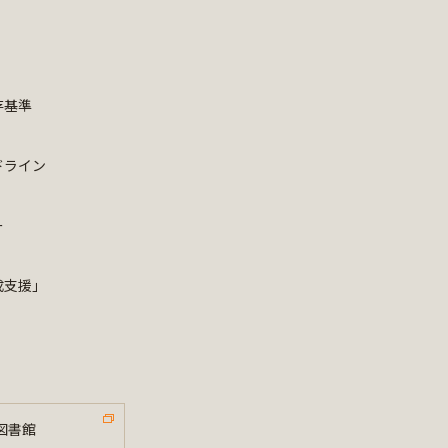
存基準
ドライン
ー
成支援」
図書館