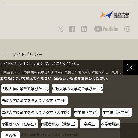
サイトポリシー
サイトの利便性向上に向けて、ご協力ください。
プライバシーポリシー
ご回答後は、この画面は表示されません。取得した情報は統計情報として利用します。
あなたについて教えてください（最も近いものをお選びください）
情報公開
法政大学の学部で学びたい方
法政大学の大学院で学びたい方
採用情報
法政大学に留学を考えている方（学部）
教職員の方へ
法政大学に留学を考えている方（大学院）
在学生（学部）
在学生（大学院）
保護者の方（在学生）
保護者の方（受験生）
卒業生
本学教職員
Copyright © Hosei University. All rights reserved.
その他