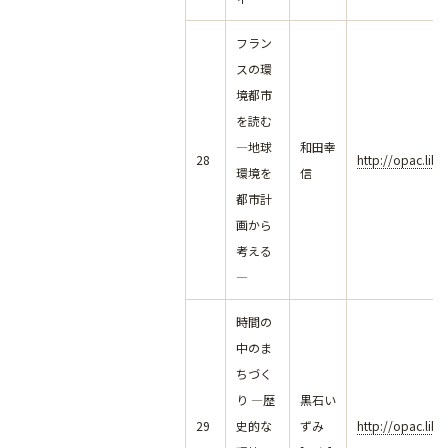
フラン
スの環
境都市
を読む
―地球
和田幸
28
http://opac.lib
環境を
信
都市計
画から
考える
―
時間の
中のま
ちづく
り ―歴
黒石い
29
史的な
ずみ
http://opac.lib