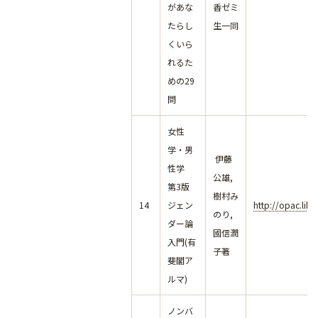
があな
香ゼミ
たらし
生一同
くいら
れるた
めの29
問
女性
学・男
伊藤
性学
公雄,
第3版
樹村み
14
ジェン
http://opac.lib
のり,
ダー論
國信潤
入門(有
子著
斐閣ア
ルマ)
ノンバ