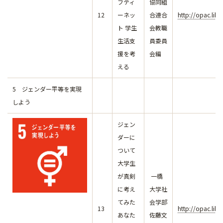
フティ
協同組
12
ーネッ
合連合
http://opac.lib
ト 学生
会教職
生活支
員委員
援を考
会編
える
5 ジェンダー平等を実現
しよう
ジェン
ダーに
ついて
大学生
が真剣
一橋
に考え
大学社
てみた
会学部
13
http://opac.lib
あなた
佐藤文