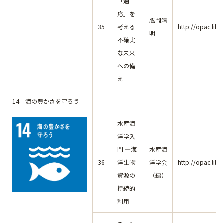
「適
応」を
肱岡靖
35
考える
http://opac.lib
明
不確実
な未来
への備
え
14 海の豊かさを守ろう
水産海
洋学入
門 ―海
水産海
36
洋生物
洋学会
http://opac.lib
資源の
（編）
持続的
利用