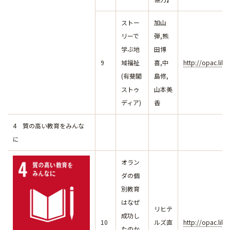
ストー
加山
リーで
弾,熊
学ぶ地
田博
9
域福祉
喜,中
http://opac.lib
(有斐閣
島修,
ストゥ
山本美
ディア)
香
4 質の高い教育をみんな
に
オラン
ダの個
別教育
はなぜ
リヒテ
成功し
10
ルズ直
http://opac.lib
たのか