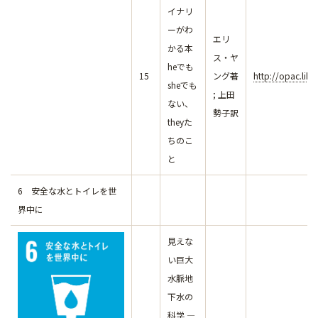
イナリ
ーがわ
エリ
かる本
ス・ヤ
heでも
15
ング著
http://opac.lib
sheでも
; 上田
ない、
勢子訳
theyた
ちのこ
と
6 安全な水とトイレを世
界中に
見えな
い巨大
水脈地
下水の
科学 ―