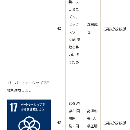
義、フ
ェミニ
ズム、
セック
森田成
42
http://opac.lib
スワー
也
ク論 搾
取と暴
力に抗
うため
に
17 パートナーシップで目
標を達成しよう
SDGsを
学ぶ 国
高柳彰
際開
夫, 大
43
http://opac.lib
発・国
橋正明