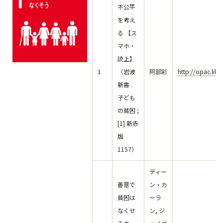
不公平
を考え
る 【ス
マホ・
読上】
1
（岩波
阿部彩
http://opac.lib
新書 .
子ども
の貧困 ;
[1] 新赤
版
1157）
ディー
善意で
ン・カ
貧困は
ーラ
なくせ
ン, ジ