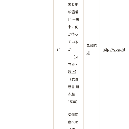
象と地
球温暖
化 ―未
来に何
が待っ
ている
鬼頭昭
34
か
http://opac.lib
雄
―【ス
マホ・
読上】
（岩波
新書 新
赤版
1538）
気候変
動への