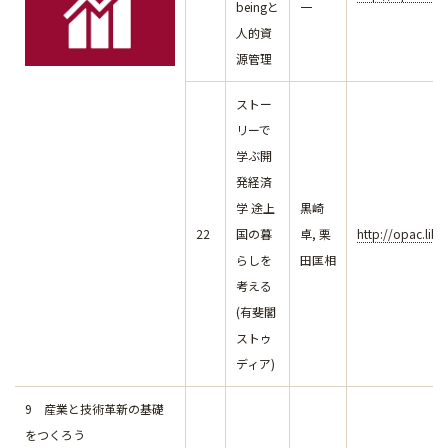
beingと
一
人的資
源管理
ストー
リーで
学ぶ開
発経済
学 途上
黒崎
22
国の暮
卓, 栗
http://opac.lib
らしを
田匡相
考える
(有斐閣
ストゥ
ディア)
9 産業と技術革新の基礎
をつくろう