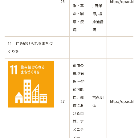
26
http://opac.lib
争・革
; 鬼澤
命・崩
忍, 塩
壊・疫
原通緒
病
訳
11 住み続けられるまちづ
くりを
都市の
環境倫
理 ―持
続可能
性、都
吉永明
27
http://opac.lib
市にお
弘
ける自
然、ア
メニテ
ィ―