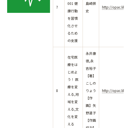
001 健
島崎崇
7
http://opac.lib
康行動
史
を習慣
化させ
るため
の支援
永井康
在宅医
徳,永
療をは
吉裕子
じめよ
【著】
う！ 医
こしの
療を変
8
りょう
http://opac.lib
える,地
【作
域を変
画】矢
える,文
野道子
化を変
【作画
える
協力】