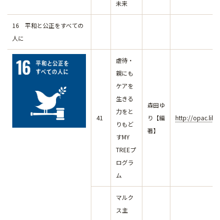
未来
16 平和と公正をすべての
人に
虐待・
親にも
ケアを
生きる
森田ゆ
力をと
41
り【編
http://opac.lib
りもど
著】
すMY
TREEプ
ログラ
ム
マルク
ス主