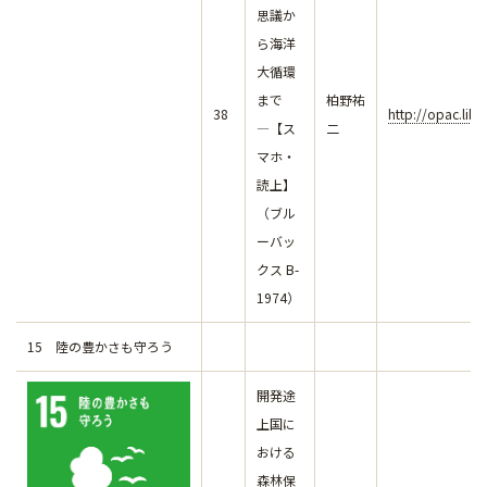
思議か
ら海洋
大循環
まで
柏野祐
38
http://opac.lib
―【ス
二
マホ・
読上】
（ブル
ーバッ
クス B-
1974）
15 陸の豊かさも守ろう
開発途
上国に
おける
森林保