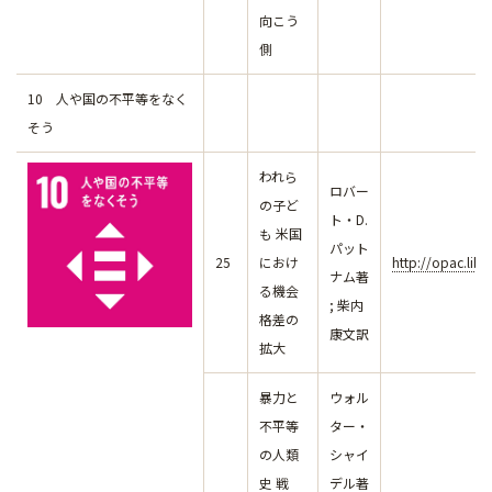
向こう
側
10 人や国の不平等をなく
そう
われら
ロバー
の子ど
ト・D.
も 米国
パット
25
におけ
http://opac.lib
ナム著
る機会
; 柴内
格差の
康文訳
拡大
暴力と
ウォル
不平等
ター・
の人類
シャイ
史 戦
デル著