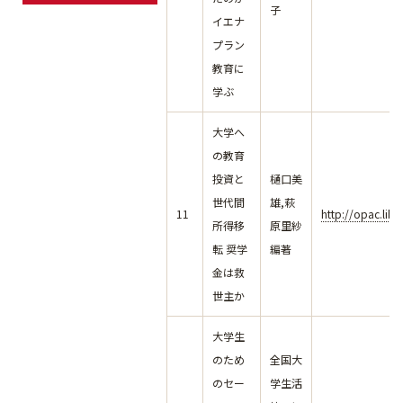
子
イエナ
プラン
教育に
学ぶ
大学へ
の教育
投資と
樋口美
世代間
雄,萩
11
http://opac.lib
所得移
原里紗
転 奨学
編著
金は救
世主か
大学生
のため
全国大
のセー
学生活