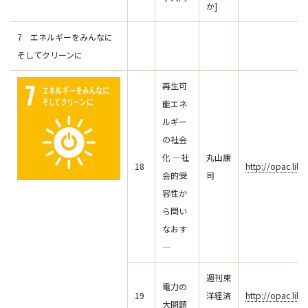
か]
7 エネルギーをみんなに
そしてクリーンに
再生可
能エネ
ルギー
の社会
化 ―社
丸山康
18
http://opac.lib
会的受
司
容性か
ら問い
なおす
―
週刊東
電力の
19
洋経済
http://opac.lib
大問題