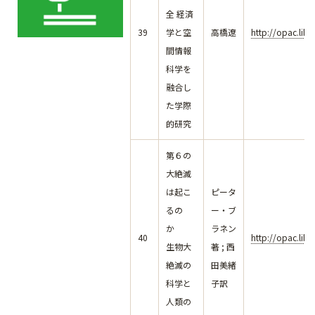
全 経済
39
学と空
高橋遼
http://opac.lib
間情報
科学を
融合し
た学際
的研究
第６の
大絶滅
は起こ
ピータ
るの
ー・ブ
か
ラネン
40
http://opac.lib
生物大
著 ; 西
絶滅の
田美緒
科学と
子訳
人類の