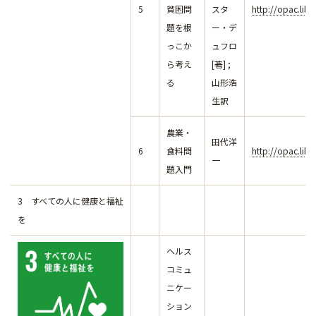
5
貧困問
スタ
http://opac.lib
題を根
ー・デ
っこか
ュフロ
ら考え
[著] ;
る
山形浩
生訳
農業・
田代洋
6
食料問
http://opac.lib
一
題入門
3 すべての人に健康と福祉
を
ヘルス
コミュ
ニケー
ション