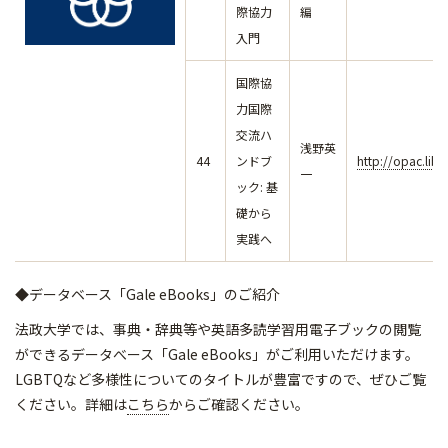
際協力
編
入門
国際協
力国際
交流ハ
浅野英
44
ンドブ
http://opac.lib
一
ック: 基
礎から
実践へ
◆データベース「Gale eBooks」のご紹介
法政大学では、事典・辞典等や英語多読学習用電子ブックの閲覧
ができるデータべース「Gale eBooks」がご利用いただけます。
LGBTQなど多様性についてのタイトルが豊富ですので、ぜひご覧
ください。詳細は
こちら
からご確認ください。