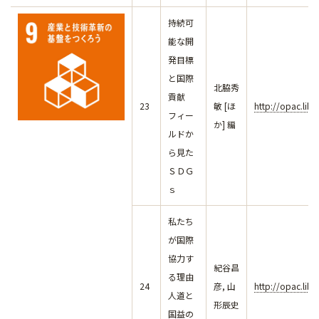
持続可
能な開
発目標
と国際
北脇秀
貢献
23
敏 [ほ
http://opac.lib
フィー
か] 編
ルドか
ら見た
ＳＤＧ
ｓ
私たち
が国際
協力す
紀谷昌
る理由
24
彦, 山
http://opac.lib
人道と
形辰史
国益の