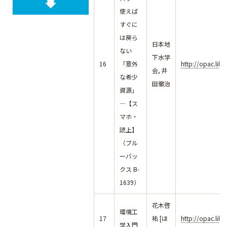
使えば
すぐに
は戻ら
日本地
ない
下水学
16
「意外
http://opac.lib
会, 井
な希少
田徹治
資源」
―【ス
マホ・
読上】
（ブル
ーバッ
クス B-
1639）
花木啓
環境工
17
祐 [ほ
http://opac.lib
学入門