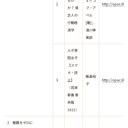
るの
ェイコ
2
http://opac.lib
か？ 貧
ブ・ア
乏人の
ペル
行動経
[著] ;
済学
清川幸
美訳
ルポ貧
困女子
【スマ
ホ・読
飯島裕
3
上】
http://opac.lib
子
（岩波
新書 新
赤版
1621）
2 飢餓をゼロに