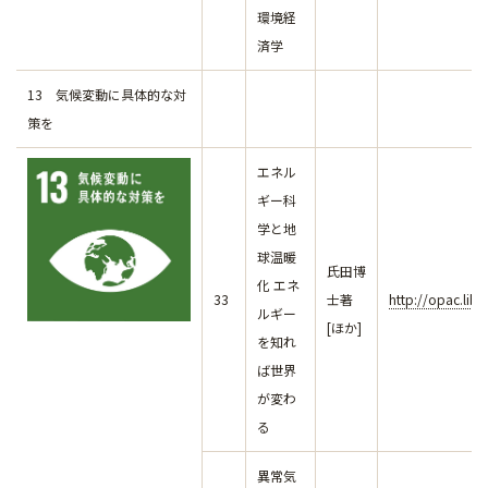
環境経
済学
13 気候変動に具体的な対
策を
エネル
ギー科
学と地
球温暖
氏田博
化 エネ
33
士著
http://opac.lib
ルギー
[ほか]
を知れ
ば世界
が変わ
る
異常気