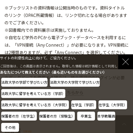
※ブックリストの資料情報は公開当時のものです。資料タイトル
のリンク（OPAC所蔵情報）は、リンク切れとなる場合があります
のでご了承ください。
※図書館内での資料展示は実施しておりません。
※自宅など学外のPCから電子ブック・データベースを利用するに
は、「VPN接続（Any Connect）」が必要になります。VPN接続に
は2種類ありますが、必ず「Any Connect」を選択してください。
サイトの利便性向上に向けて、ご協力ください。
・接続方法は
こちらから
ご回答後は、この画面は表示されません。取得した情報は統計情報として利用します。
・VPNについて
よくある質問
あなたについて教えてください（最も近いものをお選びください）
※データベースを使用する場合は、統合認証IDのログインが必要
法政大学の学部で学びたい方
法政大学の大学院で学びたい方
になります。
・統合認証IDのログイン方法は
こちらから
法政大学に留学を考えている方（学部）
法政大学に留学を考えている方（大学院）
在学生（学部）
在学生（大学院）
保護者の方（在学生）
保護者の方（受験生）
卒業生
本学教職員
その他
図書館
Library