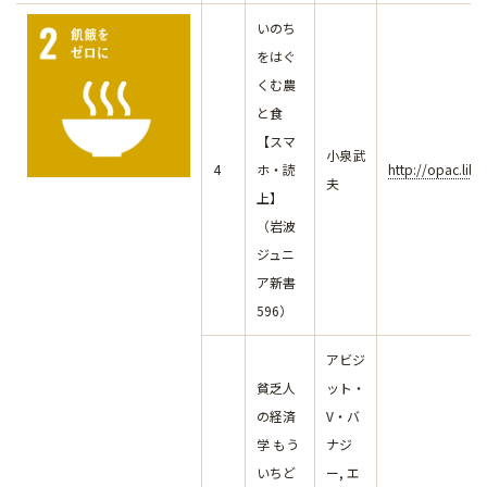
いのち
をはぐ
くむ農
と食
【スマ
小泉武
4
ホ・読
http://opac.lib
夫
上】
（岩波
ジュニ
ア新書
596）
アビジ
貧乏人
ット・
の経済
V・バ
学 もう
ナジ
いちど
ー, エ