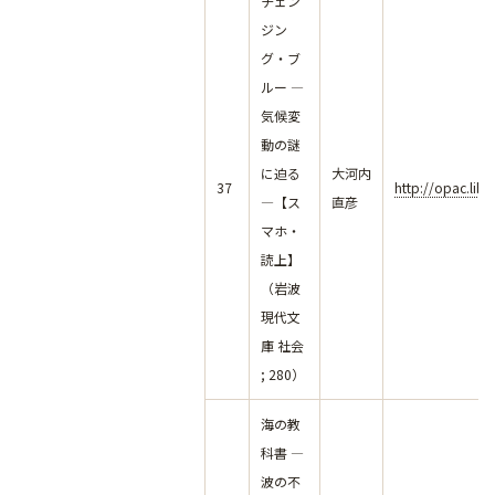
チェン
ジン
グ・ブ
ルー ―
気候変
動の謎
に迫る
大河内
37
http://opac.lib
―【ス
直彦
マホ・
読上】
（岩波
現代文
庫 社会
; 280）
海の教
科書 ―
波の不