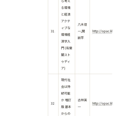
ら考え
る環境
と経済
アクテ
八木信
ィブな
31
一,関
http://opac.lib
環境経
耕平
済学入
門 (有斐
閣スト
ゥディ
ア)
現代社
会は持
続可能
か 増訂
古林英
32
http://opac.lib
版 基本
一
からの