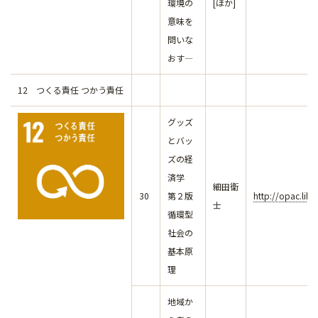
環境の
[ほか]
意味を
問いな
おす―
12 つくる責任 つかう責任
グッズ
とバッ
ズの経
済学
細田衛
30
第２版
http://opac.lib
士
循環型
社会の
基本原
理
地域か