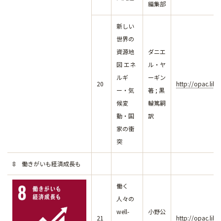
編集部
新しい
世界の
資源地
ダニエ
図 エネ
ル・ヤ
ルギ
ーギン
20
http://opac.lib
ー・気
著 ; 黒
候変
輪篤嗣
動・国
訳
家の衝
突
8 働きがいも経済成長も
働く
人々の
well-
小野公
21
http://opac.lib