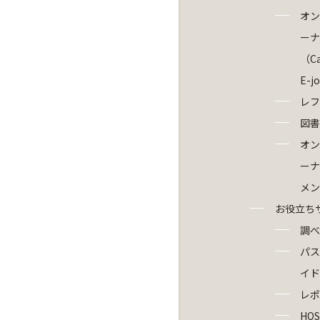
オン
ーナ
（Ca
E-j
レフ
図書
オン
ーナ
メン
お役立ち
調べ
パス
イド
レポ
HOS