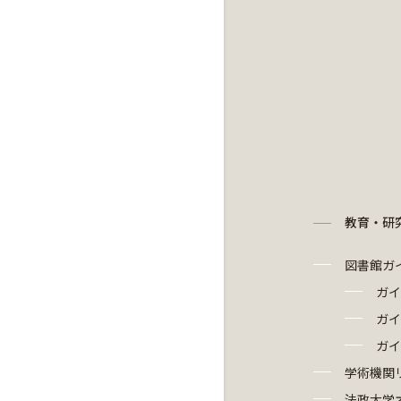
教育・研
図書館ガ
ガイ
ガイ
ガイ
学術機関
法政大学