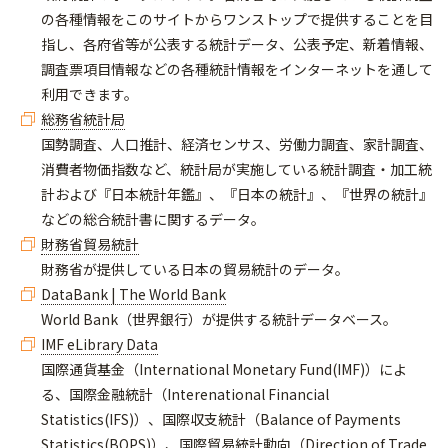
の各種情報をこのサイトからワンストップで提供することを目
指し、各府省等が公表する統計データ、公表予定、新着情報、
調査票項目情報などの各種統計情報をインターネットを通して
利用できます。
総務省統計局
国勢調査、人口推計、経済センサス、労働力調査、家計調査、
消費者物価指数など、統計局が実施している統計調査・加工統
計および『日本統計年鑑』、『日本の統計』、『世界の統計』
などの総合統計書に関するデータ。
財務省貿易統計
財務省が提供している日本の貿易統計のデータ。
DataBank | The World Bank
World Bank（世界銀行）が提供する統計データベース。
IMF eLibrary Data
国際通貨基金（International Monetary Fund(IMF)）によ
る、国際金融統計（Interenational Financial
Statistics(IFS)）、国際収支統計（Balance of Payments
Statistics(BOPS)）、国際貿易統計動向（Direction of Trade