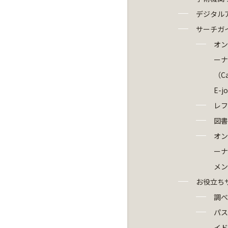
デジタル
サーチガ
オン
ーナ
（Ca
E-j
レフ
図書
オン
ーナ
メン
お役立ち
調べ
パス
イド