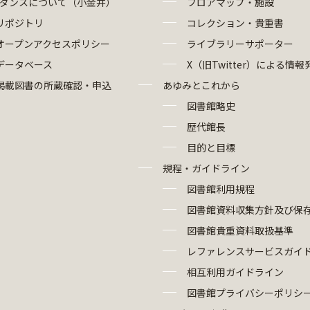
ダンスについて（小金井）
フロアマップ・施設
リポジトリ
コレクション・貴重書
オープンアクセスポリシー
ライブラリーサポーター
データベース
X（旧Twitter）による情報
掲載図書の所蔵確認・申込
あゆみとこれから
図書館略史
歴代館長
目的と目標
規程・ガイドライン
図書館利用規程
図書館資料収集方針及び保
図書館貴重資料取扱基準
レファレンスサービスガイ
相互利用ガイドライン
図書館プライバシーポリシ