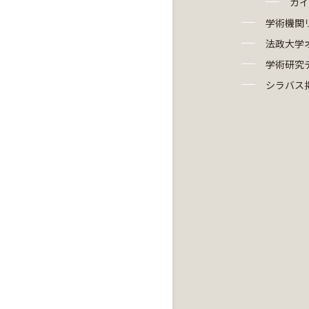
ガイ
学術機関
法政大学
学術研究
シラバス