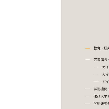
教育・研
図書館ガ
ガイ
ガイ
ガイ
学術機関
法政大学
学術研究