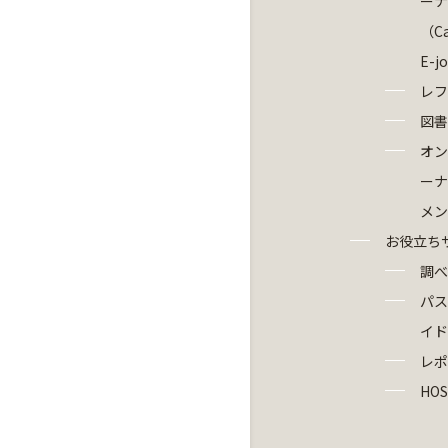
ーナ
（Ca
E-j
レフ
図書
オン
ーナ
メン
お役立ち
調べ
パス
イド
レポ
HOS