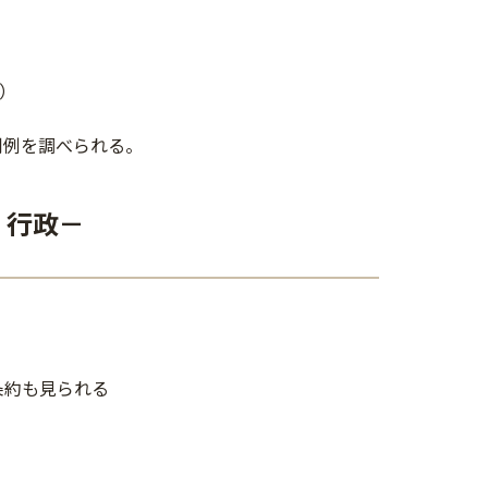
）
判例を調べられる。
・行政－
条約も見られる