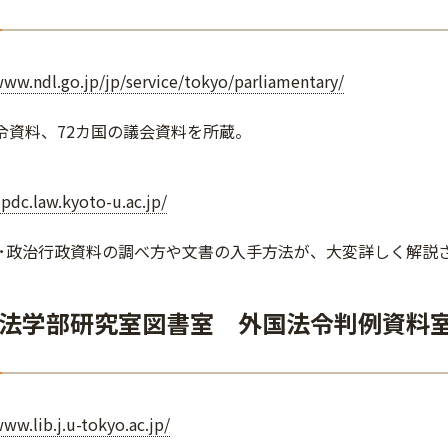
www.ndl.go.jp/jp/service/tokyo/parliamentary/
法令資料、72カ国の議会資料を所蔵。
ilpdc.law.kyoto-u.ac.jp/
･政治行政資料の調べ方や文書の入手方法が、大変詳しく解説
法学部研究室図書室 外国法令判例資料
www.lib.j.u-tokyo.ac.jp/